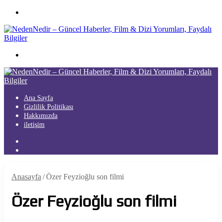
Menü
Arama
yap
...
Ana Sayfa
Gizlilik Politikası
Hakkımızda
iletişim
Kayıt
Ol
Arama
yap
...
Anasayfa
/
Özer Feyzioğlu son filmi
Özer Feyzioğlu son filmi