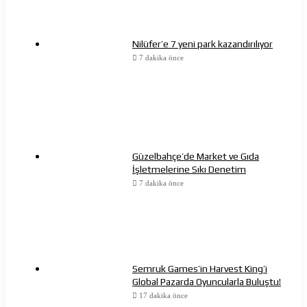
Nilüfer’e 7 yeni park kazandırılıyor
7 dakika önce
Güzelbahçe’de Market ve Gıda
İşletmelerine Sıkı Denetim
7 dakika önce
Semruk Games’in Harvest King’i
Global Pazarda Oyuncularla Buluştu!
17 dakika önce