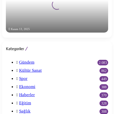
Kasım 13, 2025
Ölüme Koşan Adam
Kategoriler
Gündem
2.083
Kültür Sanat
862
Spor
449
Ekonomi
388
Haberler
370
Eğitim
328
Sağlık
308