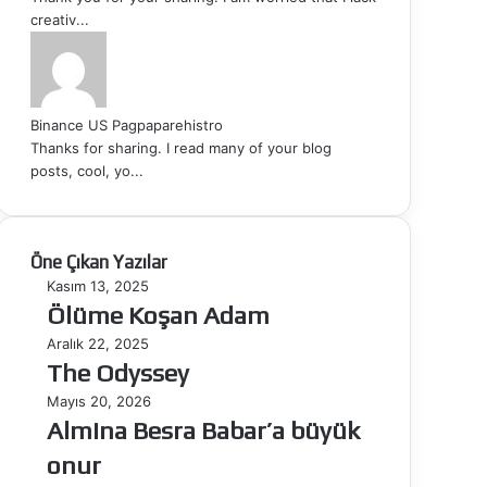
creativ...
Binance US Pagpaparehistro
Thanks for sharing. I read many of your blog
posts, cool, yo...
Öne Çıkan Yazılar
Ölüme
Kasım 13, 2025
Koşan
Ölüme Koşan Adam
Adam
The
Aralık 22, 2025
Odyssey
The Odyssey
Almina
Mayıs 20, 2026
Besra
Almina Besra Babar’a büyük
Babar’a
onur
büyük