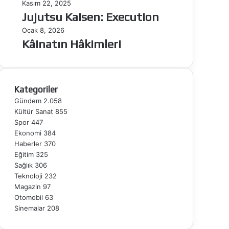
onur
Jujutsu
Kasım 22, 2025
Kaisen:
Jujutsu Kaisen: Execution
Execution
Kâinatın
Ocak 8, 2026
Hâkimleri
Kâinatın Hâkimleri
Kategoriler
Gündem
2.058
Kültür Sanat
855
Spor
447
Ekonomi
384
Haberler
370
Eğitim
325
Sağlık
306
Teknoloji
232
Magazin
97
Otomobil
63
Sinemalar
208