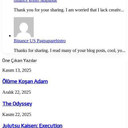
binance konto skapande
Thank you for your sharing. I am worried that I lack creativ...
Binance US Pagpaparehistro
Thanks for sharing. I read many of your blog posts, cool, yo...
Öne Çıkan Yazılar
Ölüme
Kasım 13, 2025
Koşan
Adam
Ölüme Koşan Adam
The
Aralık 22, 2025
Odyssey
The Odyssey
Jujutsu
Kasım 22, 2025
Kaisen:
Execution
Jujutsu Kaisen: Execution