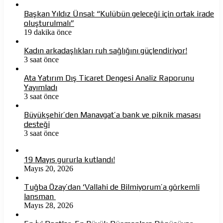
Başkan Yıldız Ünsal: “Kulübün geleceği için ortak irade
oluşturulmalı”
19 dakika önce
Kadın arkadaşlıkları ruh sağlığını güçlendiriyor!
3 saat önce
Ata Yatırım Dış Ticaret Dengesi Analiz Raporunu
Yayımladı
3 saat önce
Büyükşehir’den Manavgat’a bank ve piknik masası
desteği
3 saat önce
19 Mayıs gururla kutlandı!
Mayıs 20, 2026
Tuğba Özay’dan ‘Vallahi de Bilmiyorum’a görkemli
lansman
Mayıs 28, 2026