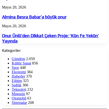
Almina
Mayıs 20, 2026
Besra
Babar’a
Almina Besra Babar’a büyük onur
büyük
onur
Onur
Mayıs 20, 2026
Ünlü’den
Dikkat
Onur Ünlü’den Dikkat Çeken Proje: ‘Kün Fe Yekün’
Çeken
Yayında
Proje:
‘Kün
Kategoriler
Fe
Yekün’
Gündem
2.059
Yayında
Kültür Sanat
856
Spor
448
Ekonomi
384
Haberler
370
Eğitim
325
Sağlık
306
Teknoloji
232
Magazin
97
Otomobil
63
Sinemalar
208