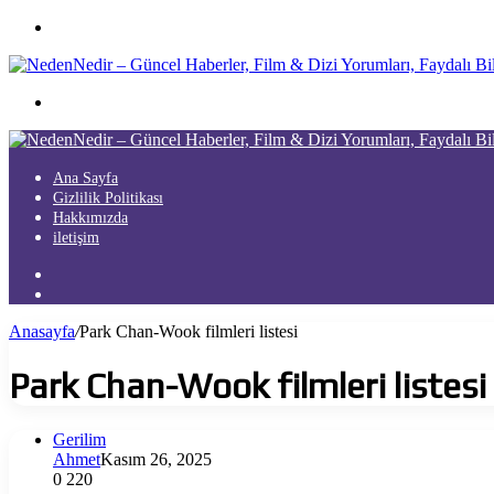
Menü
Arama
yap
...
Ana Sayfa
Gizlilik Politikası
Hakkımızda
iletişim
Kayıt
Ol
Arama
yap
Anasayfa
/
Park Chan-Wook filmleri listesi
...
Park Chan-Wook filmleri listesi
Gerilim
Ahmet
Kasım 26, 2025
0
220