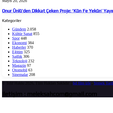
Onur
Mayıs 20, 2026
Ünlü’den
Dikkat
Onur Ünlü’den Dikkat Çeken Proje: ‘Kün Fe Yekün’ Yay
Çeken
Proje:
Kategoriler
‘Kün
Fe
Gündem
2.058
Yekün’
Kültür Sanat
855
Yayında
Spor
448
Ekonomi
384
Haberler
370
Eğitim
325
Sağlık
306
Teknoloji
232
Magazin
97
Otomobil
63
Sinemalar
208
© Telif Hakkı 2026, Tüm Hakları Saklıdır |
hd film izle
,
Yemek Tarif
iletişim : meleksahcom@gmail.com
Başa
dön