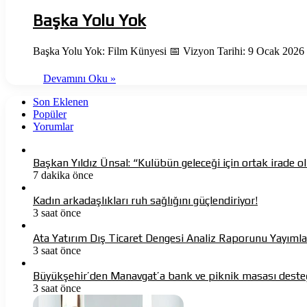
Başka Yolu Yok
Başka Yolu Yok: Film Künyesi 📅 Vizyon Tarihi: 9 Ocak 2026
Devamını Oku »
Son Eklenen
Popüler
Yorumlar
Başkan Yıldız Ünsal: “Kulübün geleceği için ortak irade o
7 dakika önce
Kadın arkadaşlıkları ruh sağlığını güçlendiriyor!
3 saat önce
Ata Yatırım Dış Ticaret Dengesi Analiz Raporunu Yayımla
3 saat önce
Büyükşehir’den Manavgat’a bank ve piknik masası deste
3 saat önce