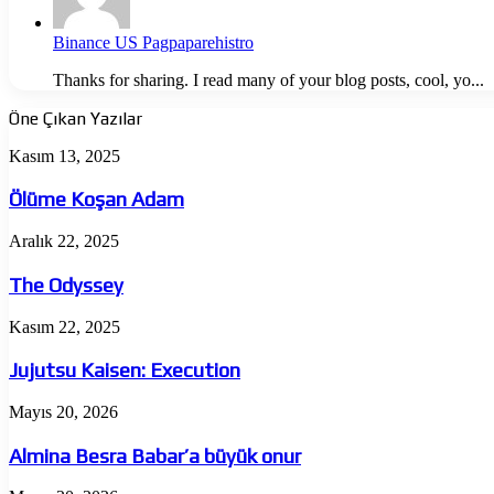
Binance US Pagpaparehistro
Thanks for sharing. I read many of your blog posts, cool, yo...
Öne Çıkan Yazılar
Ölüme
Kasım 13, 2025
Koşan
Adam
Ölüme Koşan Adam
The
Aralık 22, 2025
Odyssey
The Odyssey
Jujutsu
Kasım 22, 2025
Kaisen:
Execution
Jujutsu Kaisen: Execution
Almina
Mayıs 20, 2026
Besra
Babar’a
Almina Besra Babar’a büyük onur
büyük
onur