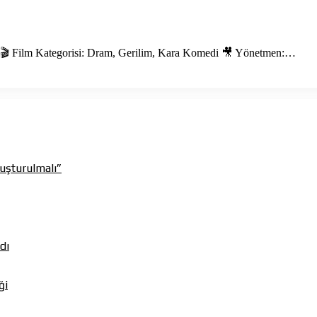
 🎬 Film Kategorisi: Dram, Gerilim, Kara Komedi 🎥 Yönetmen:…
luşturulmalı”
dı
ği