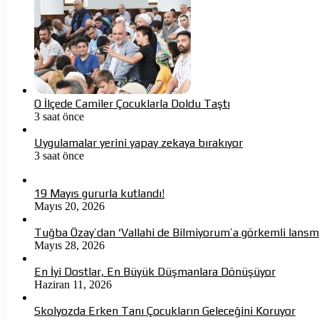
O İlçede Camiler Çocuklarla Doldu Taştı
3 saat önce
Uygulamalar yerini yapay zekaya bırakıyor
3 saat önce
19 Mayıs gururla kutlandı!
Mayıs 20, 2026
Tuğba Özay’dan ‘Vallahi de Bilmiyorum’a görkemli lans
Mayıs 28, 2026
En İyi Dostlar, En Büyük Düşmanlara Dönüşüyor
Haziran 11, 2026
Skolyozda Erken Tanı Çocukların Geleceğini Koruyor