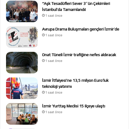
“Aşk Tesadüfleri Sever 3″ün Çekimleri
İstanbul’da Tamamlandı!
1 saat önce
Avrupa Drama Buluşmaları gençleri İzmir’de
1 saat önce
Onat Tüneli İzmir trafiğine nefes aldıracak
1 saat önce
İzmir İtfaiyesi’ne 13,5 milyon Euro’luk
teknoloji yatırımı
1 saat önce
İzmir Yurttaş Meclisi 15 ilçeye ulaştı
1 saat önce