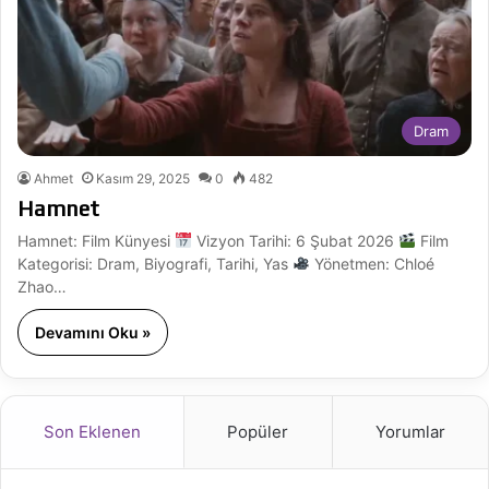
Dram
Ahmet
Kasım 29, 2025
0
482
Hamnet
Hamnet: Film Künyesi
Vizyon Tarihi: 6 Şubat 2026
Film
Kategorisi: Dram, Biyografi, Tarihi, Yas
Yönetmen: Chloé
Zhao…
Devamını Oku »
Son Eklenen
Popüler
Yorumlar