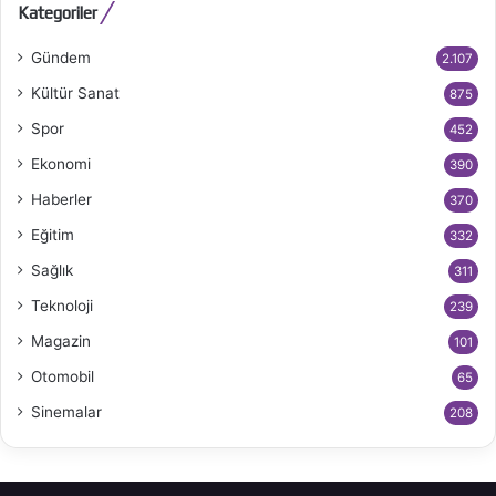
Kategoriler
Gündem
2.107
Kültür Sanat
875
Spor
452
Ekonomi
390
Haberler
370
Eğitim
332
Sağlık
311
Teknoloji
239
Magazin
101
Otomobil
65
Sinemalar
208