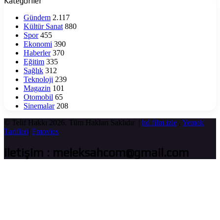
Kategoriler
Gündem
2.117
Kültür Sanat
880
Spor
455
Ekonomi
390
Haberler
370
Eğitim
335
Sağlık
312
Teknoloji
239
Magazin
101
Otomobil
65
Sinemalar
208
© Telif Hakkı 2026, Tüm Hakları Saklıdır |
hd film izle
,
Yemek
Tarifleri
|
Fmovies
iletişim : meleksahcom@gmail.com
Başa
dön
tuşu