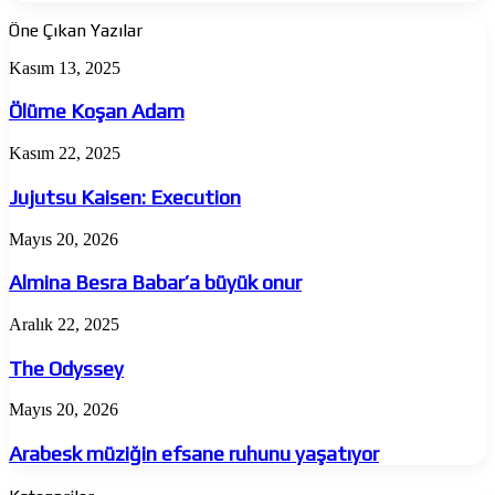
Öne Çıkan Yazılar
Ölüme
Kasım 13, 2025
Koşan
Adam
Ölüme Koşan Adam
Jujutsu
Kasım 22, 2025
Kaisen:
Execution
Jujutsu Kaisen: Execution
Almina
Mayıs 20, 2026
Besra
Babar’a
Almina Besra Babar’a büyük onur
büyük
onur
The
Aralık 22, 2025
Odyssey
The Odyssey
Arabesk
Mayıs 20, 2026
müziğin
efsane
Arabesk müziğin efsane ruhunu yaşatıyor
ruhunu
yaşatıyor