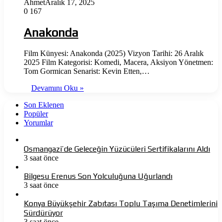
Ahmet
Aralık 17, 2025
0
167
Anakonda
Film Künyesi: Anakonda (2025) Vizyon Tarihi: 26 Aralık
2025 Film Kategorisi: Komedi, Macera, Aksiyon Yönetmen:
Tom Gormican Senarist: Kevin Etten,…
Devamını Oku »
Son Eklenen
Popüler
Yorumlar
Osmangazi’de Geleceğin Yüzücüleri Sertifikalarını Aldı
3 saat önce
Bilgesu Erenus Son Yolculuğuna Uğurlandı
3 saat önce
Konya Büyükşehir Zabıtası Toplu Taşıma Denetimlerini
Sürdürüyor
3 saat önce