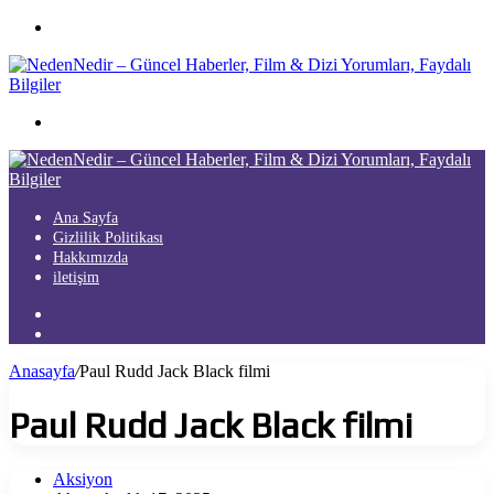
Menü
Arama
yap
...
Ana Sayfa
Gizlilik Politikası
Hakkımızda
iletişim
Kayıt
Ol
Arama
yap
Anasayfa
/
Paul Rudd Jack Black filmi
...
Paul Rudd Jack Black filmi
Aksiyon