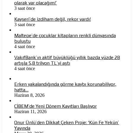
olarak var olacağım!’
3 saat önce
Kayseri’de izdiham değil, rekor vardı!
3 saat önce
Maltepe’de çocuklar kitapların renkli dünyasında
buluştu
4 saat önce
VakıfBank’ın aktif büyüklüğü yıllık bazda yüzde 28
artışla 5,8 trilyon TL’yi aştı
4 saat önce
Erken yakalandığında görme kaybı korunabiliyor,
hatta…
Haziran 8, 2026
ÇİBEM’de Yeni Dönem Kayıtları Başlıyor
Haziran 11, 2026
Onur Ünlü’den Dikkat Çeken Proje: ‘Kün Fe Yekün’
Yayında