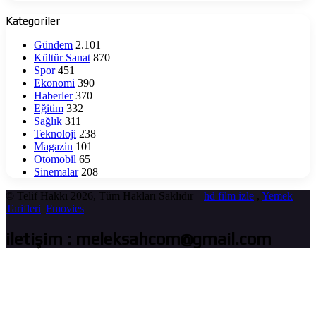
Kategoriler
Gündem
2.101
Kültür Sanat
870
Spor
451
Ekonomi
390
Haberler
370
Eğitim
332
Sağlık
311
Teknoloji
238
Magazin
101
Otomobil
65
Sinemalar
208
© Telif Hakkı 2026, Tüm Hakları Saklıdır |
hd film izle
,
Yemek
Tarifleri
|
Fmovies
iletişim : meleksahcom@gmail.com
Başa
dön
tuşu