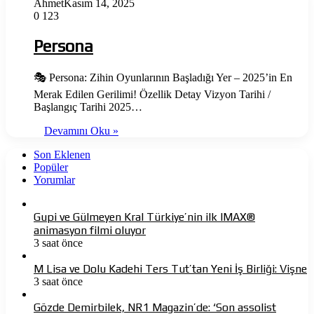
Ahmet
Kasım 14, 2025
0
123
Persona
🎭 Persona: Zihin Oyunlarının Başladığı Yer – 2025’in En
Merak Edilen Gerilimi! Özellik Detay Vizyon Tarihi /
Başlangıç Tarihi 2025…
Devamını Oku »
Son Eklenen
Popüler
Yorumlar
Gupi ve Gülmeyen Kral Türkiye’nin ilk IMAX®
animasyon filmi oluyor
3 saat önce
M Lisa ve Dolu Kadehi Ters Tut’tan Yeni İş Birliği: Vişne
3 saat önce
Gözde Demirbilek, NR1 Magazin’de: ‘Son assolist