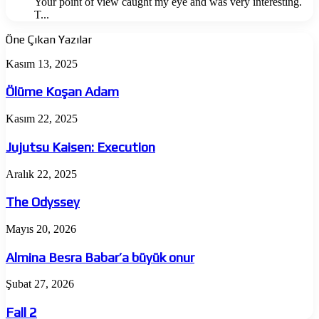
Your point of view caught my eye and was very interesting.
T...
Öne Çıkan Yazılar
Ölüme
Kasım 13, 2025
Koşan
Adam
Ölüme Koşan Adam
Jujutsu
Kasım 22, 2025
Kaisen:
Execution
Jujutsu Kaisen: Execution
The
Aralık 22, 2025
Odyssey
The Odyssey
Almina
Mayıs 20, 2026
Besra
Babar’a
Almina Besra Babar’a büyük onur
büyük
onur
Fall
Şubat 27, 2026
2
Fall 2