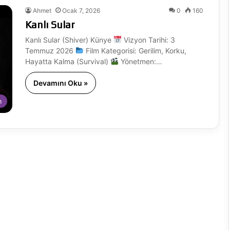
Ahmet
Ocak 7, 2026
0
160
Kanlı Sular
Kanlı Sular (Shiver) Künye
Vizyon Tarihi: 3
Temmuz 2026
Film Kategorisi: Gerilim, Korku,
Hayatta Kalma (Survival)
Yönetmen:…
Devamını Oku »
m