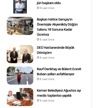
jüri başkanı oldu
8 saat önce
Başkan Hatice Gençay’ın
Önerisiyle Akyeniköy Düğün
Salonu Yıl Sonuna Kadar
Ücretsiz
8 saat önce
DEÜ Hastanesinde Büyük
Dönüşüm
8 saat önce
Rauf Denktaş ve Bülent Ecevit
Bulvarı yolları asfaltlanıyor
8 saat önce
Kemer Belediyesi Ağustos ayı
meclis toplantısı yapıldı
8 saat önce