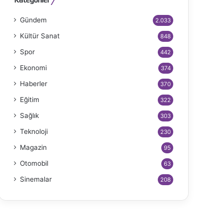
Gündem
2.033
Kültür Sanat
848
Spor
442
Ekonomi
374
Haberler
370
Eğitim
322
Sağlık
303
Teknoloji
230
Magazin
95
Otomobil
63
Sinemalar
208