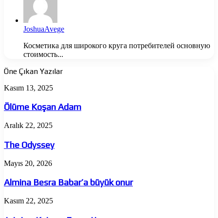
JoshuaAvege
Косметика для широкого круга потребителей основную
стоимость...
Öne Çıkan Yazılar
Ölüme
Kasım 13, 2025
Koşan
Adam
Ölüme Koşan Adam
The
Aralık 22, 2025
Odyssey
The Odyssey
Almina
Mayıs 20, 2026
Besra
Babar’a
Almina Besra Babar’a büyük onur
büyük
onur
Jujutsu
Kasım 22, 2025
Kaisen:
Execution