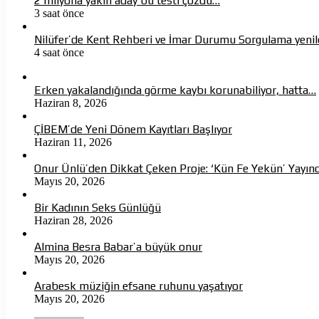
2 milyona yakın aday bu testi çözdü…
3 saat önce
Nilüfer’de Kent Rehberi ve İmar Durumu Sorgulama yenil
4 saat önce
Erken yakalandığında görme kaybı korunabiliyor, hatta…
Haziran 8, 2026
ÇİBEM’de Yeni Dönem Kayıtları Başlıyor
Haziran 11, 2026
Onur Ünlü’den Dikkat Çeken Proje: ‘Kün Fe Yekün’ Yayın
Mayıs 20, 2026
Bir Kadının Seks Günlüğü
Haziran 28, 2026
Almina Besra Babar’a büyük onur
Mayıs 20, 2026
Arabesk müziğin efsane ruhunu yaşatıyor
Mayıs 20, 2026