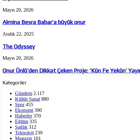
Almina
Mayıs 20, 2026
Besra
Babar’a
Almina Besra Babar’a büyük onur
büyük
onur
The
Aralık 22, 2025
Odyssey
The Odyssey
Onur
Mayıs 20, 2026
Ünlü’den
Dikkat
Onur Ünlü’den Dikkat Çeken Proje: ‘Kün Fe Yekün’ Yay
Çeken
Proje:
Kategoriler
‘Kün
Fe
Gündem
2.117
Yekün’
Kültür Sanat
880
Yayında
Spor
455
Ekonomi
390
Haberler
370
Eğitim
335
Sağlık
312
Teknoloji
239
Magazin
101