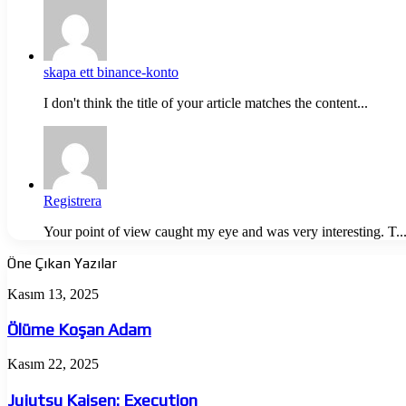
skapa ett binance-konto
I don't think the title of your article matches the content...
Registrera
Your point of view caught my eye and was very interesting. T..
Öne Çıkan Yazılar
Ölüme
Kasım 13, 2025
Koşan
Adam
Ölüme Koşan Adam
Jujutsu
Kasım 22, 2025
Kaisen:
Execution
Jujutsu Kaisen: Execution