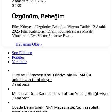
Ahmet
Aralık 9, 2025
0
138
Üzgünüm, Bebeğim
Film Künyesi: Üzgünüm Bebeğim Vizyon Tarihi: 12 Aralık
2025 Film Kategorisi: Dram, Komedi (Kara Mizah)
Yönetmen: Eva Victor Senarist: Eva…
Devamını Oku »
Son Eklenen
Popüler
Yorumlar
Gupi ve Gülmeyen Kral Türkiye’nin ilk IMAX®
animasyon filmi oluyor
7 saat önce
M Lisa ve Dolu Kadehi Ters Tut’tan Yeni İş Birliği: Vişne
7 saat önce
Gözde Demirbilek, NR1 Magazin’de: ‘Son assolist