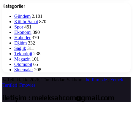
yaşatıyor
Kategoriler
Gündem
2.101
Kültür Sanat
870
Spor
451
Ekonomi
390
Haberler
370
Eğitim
332
Sağlık
311
Teknoloji
238
Magazin
101
Otomobil
65
Sinemalar
208
© Telif Hakkı 2026, Tüm Hakları Saklıdır |
hd film izle
,
Yemek
Tarifleri
|
Fmovies
iletişim : meleksahcom@gmail.com
Başa
dön
tuşu