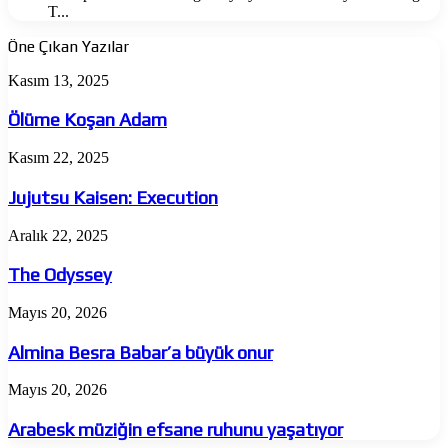
T...
Öne Çıkan Yazılar
Ölüme
Kasım 13, 2025
Koşan
Adam
Ölüme Koşan Adam
Jujutsu
Kasım 22, 2025
Kaisen:
Execution
Jujutsu Kaisen: Execution
The
Aralık 22, 2025
Odyssey
The Odyssey
Almina
Mayıs 20, 2026
Besra
Babar’a
Almina Besra Babar’a büyük onur
büyük
onur
Arabesk
Mayıs 20, 2026
müziğin
efsane
Arabesk müziğin efsane ruhunu yaşatıyor
ruhunu