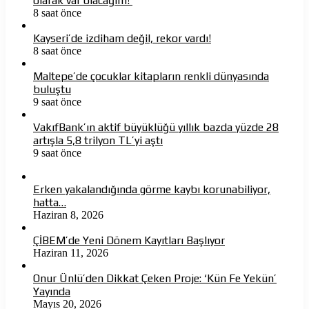
olarak var olacağım!’
8 saat önce
Kayseri’de izdiham değil, rekor vardı!
8 saat önce
Maltepe’de çocuklar kitapların renkli dünyasında
buluştu
9 saat önce
VakıfBank’ın aktif büyüklüğü yıllık bazda yüzde 28
artışla 5,8 trilyon TL’yi aştı
9 saat önce
Erken yakalandığında görme kaybı korunabiliyor,
hatta…
Haziran 8, 2026
ÇİBEM’de Yeni Dönem Kayıtları Başlıyor
Haziran 11, 2026
Onur Ünlü’den Dikkat Çeken Proje: ‘Kün Fe Yekün’
Yayında
Mayıs 20, 2026