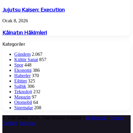
Kaisen:
Execution
Jujutsu Kaisen: Execution
Kâinatın
Ocak 8, 2026
Hâkimleri
Kâinatın Hâkimleri
Kategoriler
Gündem
2.067
Kültür Sanat
857
Spor
448
Ekonomi
386
Haberler
370
Eğitim
325
Sağlık
306
Teknoloji
232
Magazin
97
Otomobil
64
Sinemalar
208
© Telif Hakkı 2026, Tüm Hakları Saklıdır |
hd film izle
,
Yemek
Tarifleri
|
Fmovies