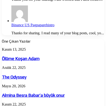
Binance US Pagpaparehistro
Thanks for sharing. I read many of your blog posts, cool, yo...
Öne Çıkan Yazılar
Ölüme
Kasım 13, 2025
Koşan
Adam
Ölüme Koşan Adam
The
Aralık 22, 2025
Odyssey
The Odyssey
Almina
Mayıs 20, 2026
Besra
Babar’a
Almina Besra Babar’a büyük onur
büyük
onur
Jujutsu
Kasım 22, 2025