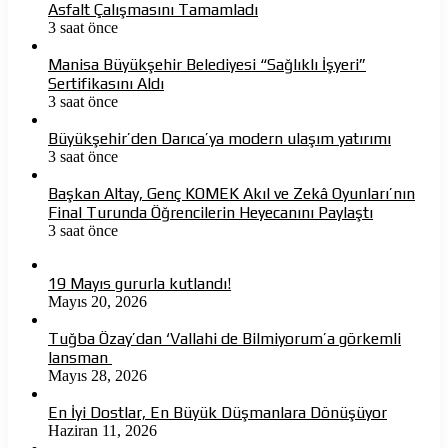
Asfalt Çalışmasını Tamamladı
3 saat önce
Manisa Büyükşehir Belediyesi “Sağlıklı İşyeri”
Sertifikasını Aldı
3 saat önce
Büyükşehir’den Darıca’ya modern ulaşım yatırımı
3 saat önce
Başkan Altay, Genç KOMEK Akıl ve Zekâ Oyunları’nın
Final Turunda Öğrencilerin Heyecanını Paylaştı
3 saat önce
19 Mayıs gururla kutlandı!
Mayıs 20, 2026
Tuğba Özay’dan ‘Vallahi de Bilmiyorum’a görkemli
lansman
Mayıs 28, 2026
En İyi Dostlar, En Büyük Düşmanlara Dönüşüyor
Haziran 11, 2026