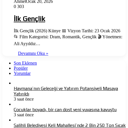
Ahmet
Ocak 20, 2026
0
303
İlk Gençlik
İlk Gençlik (2026) Künye 📅 Vizyon Tarihi: 23 Ocak 2026
📂 Film Kategorisi: Dram, Romantik, Gençlik 🎬 Yönetmen:
Ali Ayyıldız…
Devamını Oku »
Son Eklenen
Popüler
Yorumlar
Haymana’nın Geleceği ve Yatırım Potansiyeli Masaya
Yatırıldı
3 saat önce
Çocuklar boyadı, bir can dost yeni yuvasına kavuştu
3 saat önce
Salihli Belediyesi Keli Mahallesi’nde 2 Bin 250 Ton Sıcak