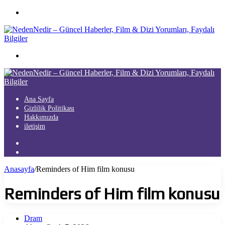
Menü
Arama
yap
...
Ana Sayfa
Gizlilik Politikası
Hakkımızda
iletişim
Kayıt
Ol
Arama
yap
Anasayfa
/
Reminders of Him film konusu
...
Reminders of Him film konusu
Dram