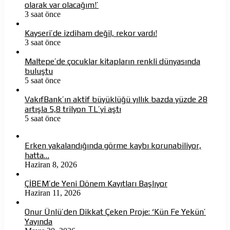
olarak var olacağım!’
3 saat önce
Kayseri’de izdiham değil, rekor vardı!
3 saat önce
Maltepe’de çocuklar kitapların renkli dünyasında
buluştu
5 saat önce
VakıfBank’ın aktif büyüklüğü yıllık bazda yüzde 28
artışla 5,8 trilyon TL’yi aştı
5 saat önce
Erken yakalandığında görme kaybı korunabiliyor,
hatta…
Haziran 8, 2026
ÇİBEM’de Yeni Dönem Kayıtları Başlıyor
Haziran 11, 2026
Onur Ünlü’den Dikkat Çeken Proje: ‘Kün Fe Yekün’
Yayında