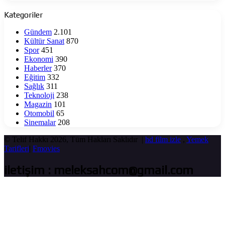
Kategoriler
Gündem
2.101
Kültür Sanat
870
Spor
451
Ekonomi
390
Haberler
370
Eğitim
332
Sağlık
311
Teknoloji
238
Magazin
101
Otomobil
65
Sinemalar
208
© Telif Hakkı 2026, Tüm Hakları Saklıdır |
hd film izle
,
Yemek
Tarifleri
|
Fmovies
iletişim : meleksahcom@gmail.com
Başa
dön
tuşu