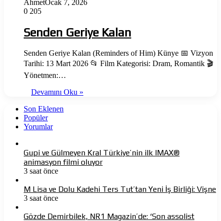
Ahmet
Ocak 7, 2026
0
205
Senden Geriye Kalan
Senden Geriye Kalan (Reminders of Him) Künye 📅 Vizyon
Tarihi: 13 Mart 2026 📂 Film Kategorisi: Dram, Romantik 🎬
Yönetmen:…
Devamını Oku »
Son Eklenen
Popüler
Yorumlar
Gupi ve Gülmeyen Kral Türkiye’nin ilk IMAX®
animasyon filmi oluyor
3 saat önce
M Lisa ve Dolu Kadehi Ters Tut’tan Yeni İş Birliği: Vişne
3 saat önce
Gözde Demirbilek, NR1 Magazin’de: ‘Son assolist