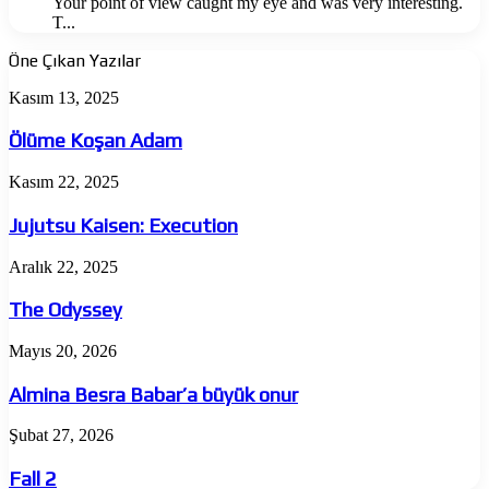
Your point of view caught my eye and was very interesting.
T...
Öne Çıkan Yazılar
Ölüme
Kasım 13, 2025
Koşan
Adam
Ölüme Koşan Adam
Jujutsu
Kasım 22, 2025
Kaisen:
Execution
Jujutsu Kaisen: Execution
The
Aralık 22, 2025
Odyssey
The Odyssey
Almina
Mayıs 20, 2026
Besra
Babar’a
Almina Besra Babar’a büyük onur
büyük
onur
Fall
Şubat 27, 2026
2
Fall 2