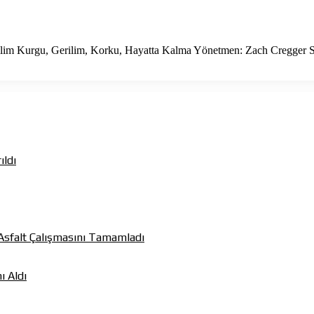
Bilim Kurgu, Gerilim, Korku, Hayatta Kalma Yönetmen: Zach Cregger 
ıldı
k Asfalt Çalışmasını Tamamladı
ı Aldı