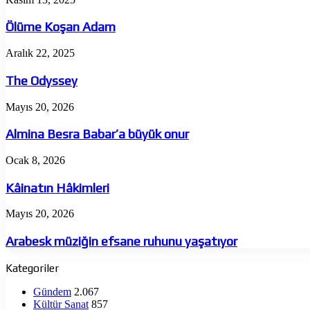
Koşan
Adam
Ölüme Koşan Adam
The
Aralık 22, 2025
Odyssey
The Odyssey
Almina
Mayıs 20, 2026
Besra
Babar’a
Almina Besra Babar’a büyük onur
büyük
onur
Kâinatın
Ocak 8, 2026
Hâkimleri
Kâinatın Hâkimleri
Arabesk
Mayıs 20, 2026
müziğin
efsane
Arabesk müziğin efsane ruhunu yaşatıyor
ruhunu
yaşatıyor
Kategoriler
Gündem
2.067
Kültür Sanat
857