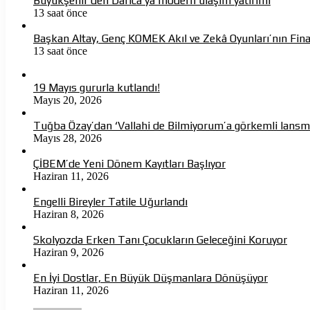
Büyükşehir’den Darıca’ya modern ulaşım yatırımı
13 saat önce
Başkan Altay, Genç KOMEK Akıl ve Zekâ Oyunları’nın Fina
13 saat önce
19 Mayıs gururla kutlandı!
Mayıs 20, 2026
Tuğba Özay’dan ‘Vallahi de Bilmiyorum’a görkemli lans
Mayıs 28, 2026
ÇİBEM’de Yeni Dönem Kayıtları Başlıyor
Haziran 11, 2026
Engelli Bireyler Tatile Uğurlandı
Haziran 8, 2026
Skolyozda Erken Tanı Çocukların Geleceğini Koruyor
Haziran 9, 2026
En İyi Dostlar, En Büyük Düşmanlara Dönüşüyor
Haziran 11, 2026