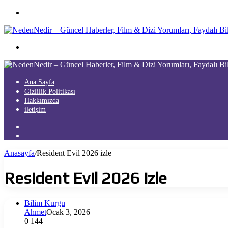
Menü
Arama
yap
...
Ana Sayfa
Gizlilik Politikası
Hakkımızda
iletişim
Kayıt
Ol
Arama
yap
Anasayfa
/
Resident Evil 2026 izle
...
Resident Evil 2026 izle
Bilim Kurgu
Ahmet
Ocak 3, 2026
0
144