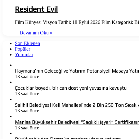
Resident Evil
Film Künyesi Vizyon Tarihi: 18 Eylül 2026 Film Kategorisi: 
Devamını Oku »
Son Eklenen
Popüler
Yorumlar
Haymana’nın Geleceği ve Yatırım Potansiyeli Masaya Yatır
13 saat önce
Çocuklar boyadı, bir can dost yeni yuvasına kavuştu
13 saat önce
Salihli Belediyesi Keli Mahallesi’nde 2 Bin 250 Ton Sıca
13 saat önce
Manisa Büyükşehir Belediyesi “Sağlıklı İşyeri” Sertifikasın
13 saat önce