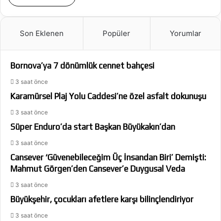
Son Eklenen
Popüler
Yorumlar
Bornova’ya 7 dönümlük cennet bahçesi
3 saat önce
Karamürsel Plaj Yolu Caddesi’ne özel asfalt dokunuşu
3 saat önce
Süper Enduro’da start Başkan Büyükakın’dan
3 saat önce
Cansever ‘Güvenebileceğim Üç İnsandan Biri’ Demişti:
Mahmut Görgen’den Cansever’e Duygusal Veda
3 saat önce
Büyükşehir, çocukları afetlere karşı bilinçlendiriyor
3 saat önce