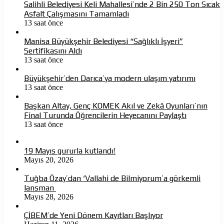
Salihli Belediyesi Keli Mahallesi’nde 2 Bin 250 Ton Sıcak
Asfalt Çalışmasını Tamamladı
13 saat önce
Manisa Büyükşehir Belediyesi “Sağlıklı İşyeri”
Sertifikasını Aldı
13 saat önce
Büyükşehir’den Darıca’ya modern ulaşım yatırımı
13 saat önce
Başkan Altay, Genç KOMEK Akıl ve Zekâ Oyunları’nın
Final Turunda Öğrencilerin Heyecanını Paylaştı
13 saat önce
19 Mayıs gururla kutlandı!
Mayıs 20, 2026
Tuğba Özay’dan ‘Vallahi de Bilmiyorum’a görkemli
lansman
Mayıs 28, 2026
ÇİBEM’de Yeni Dönem Kayıtları Başlıyor