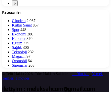
5
Kategoriler
Gündem
2.067
Kültür Sanat
857
Spor
448
Ekonomi
386
Haberler
370
Eğitim
325
Sağlık
306
Teknoloji
232
Magazin
97
Otomobil
64
Sinemalar
208
© Telif Hakkı 2026, Tüm Hakları Saklıdır |
hd film izle
,
Yemek
Tarifleri
|
Fmovies
iletişim : meleksahcom@gmail.com
Başa
dön
tuşu