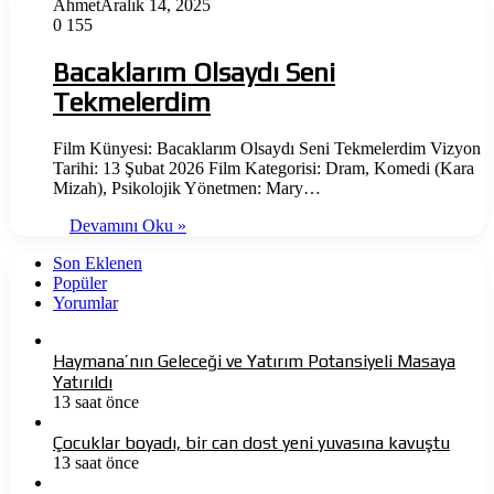
Ahmet
Aralık 14, 2025
0
155
Bacaklarım Olsaydı Seni
Tekmelerdim
Film Künyesi: Bacaklarım Olsaydı Seni Tekmelerdim Vizyon
Tarihi: 13 Şubat 2026 Film Kategorisi: Dram, Komedi (Kara
Mizah), Psikolojik Yönetmen: Mary…
Devamını Oku »
Son Eklenen
Popüler
Yorumlar
Haymana’nın Geleceği ve Yatırım Potansiyeli Masaya
Yatırıldı
13 saat önce
Çocuklar boyadı, bir can dost yeni yuvasına kavuştu
13 saat önce