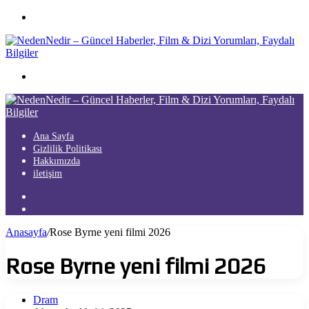
Menü
Arama
yap
...
Ana Sayfa
Gizlilik Politikası
Hakkımızda
iletişim
Kayıt
Ol
Arama
yap
Anasayfa
/
Rose Byrne yeni filmi 2026
...
Rose Byrne yeni filmi 2026
Dram