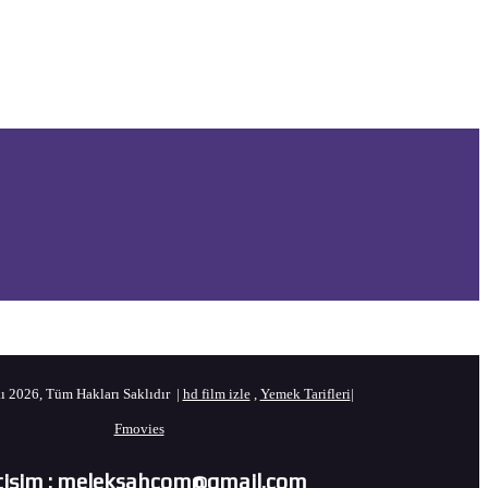
ı 2026, Tüm Hakları Saklıdır |
hd film izle
,
Yemek Tarifleri
|
Fmovies
etişim : meleksahcom@gmail.com