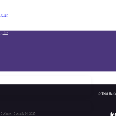
© Telif Hakk
il
Ahmet
Aralık 24, 2025