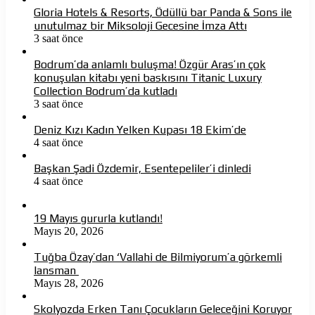
Gloria Hotels & Resorts, Ödüllü bar Panda & Sons ile
unutulmaz bir Miksoloji Gecesine İmza Attı
3 saat önce
Bodrum’da anlamlı buluşma! Özgür Aras’ın çok
konuşulan kitabı yeni baskısını Titanic Luxury
Collection Bodrum’da kutladı
3 saat önce
Deniz Kızı Kadın Yelken Kupası 18 Ekim’de
4 saat önce
Başkan Şadi Özdemir, Esentepeliler’i dinledi
4 saat önce
19 Mayıs gururla kutlandı!
Mayıs 20, 2026
Tuğba Özay’dan ‘Vallahi de Bilmiyorum’a görkemli
lansman
Mayıs 28, 2026
Skolyozda Erken Tanı Çocukların Geleceğini Koruyor