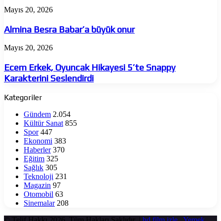
Almina
Mayıs 20, 2026
Besra
Babar’a
Almina Besra Babar’a büyük onur
büyük
onur
Ecem
Mayıs 20, 2026
Erkek,
Oyuncak
Ecem Erkek, Oyuncak Hikayesi 5’te Snappy
Hikayesi
Karakterini Seslendirdi
5’te
Snappy
Kategoriler
Karakterini
Seslendirdi
Gündem
2.054
Kültür Sanat
855
Spor
447
Ekonomi
383
Haberler
370
Eğitim
325
Sağlık
305
Teknoloji
231
Magazin
97
Otomobil
63
Sinemalar
208
© Telif Hakkı 2026, Tüm Hakları Saklıdır |
hd film izle
,
Yemek