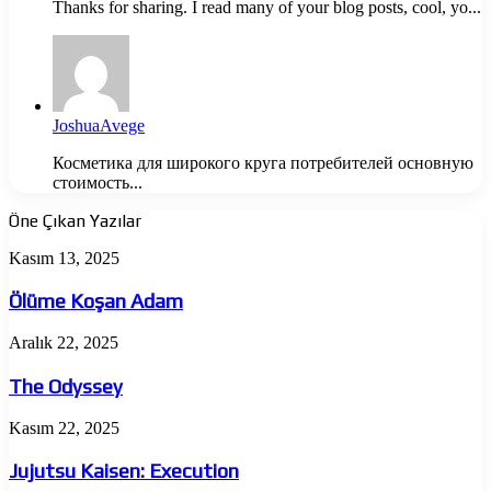
Thanks for sharing. I read many of your blog posts, cool, yo...
JoshuaAvege
Косметика для широкого круга потребителей основную
стоимость...
Öne Çıkan Yazılar
Ölüme
Kasım 13, 2025
Koşan
Adam
Ölüme Koşan Adam
The
Aralık 22, 2025
Odyssey
The Odyssey
Jujutsu
Kasım 22, 2025
Kaisen:
Execution
Jujutsu Kaisen: Execution