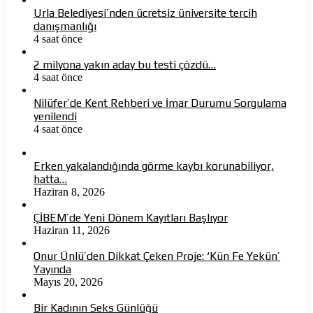
Urla Belediyesi’nden ücretsiz üniversite tercih
danışmanlığı
4 saat önce
2 milyona yakın aday bu testi çözdü…
4 saat önce
Nilüfer’de Kent Rehberi ve İmar Durumu Sorgulama
yenilendi
4 saat önce
Erken yakalandığında görme kaybı korunabiliyor,
hatta…
Haziran 8, 2026
ÇİBEM’de Yeni Dönem Kayıtları Başlıyor
Haziran 11, 2026
Onur Ünlü’den Dikkat Çeken Proje: ‘Kün Fe Yekün’
Yayında
Mayıs 20, 2026
Bir Kadının Seks Günlüğü