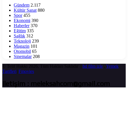
Gündem
2.117
Kültür Sanat
880
Spor
455
Ekonomi
390
Haberler
370
Eğitim
335
Sağlık
312
Teknoloji
239
Magazin
101
Otomobil
65
Sinemalar
208
© Telif Hakkı 2026, Tüm Hakları Saklıdır |
hd film izle
,
Yemek
Tarifleri
|
Fmovies
iletişim : meleksahcom@gmail.com
Başa
dön
tuşu