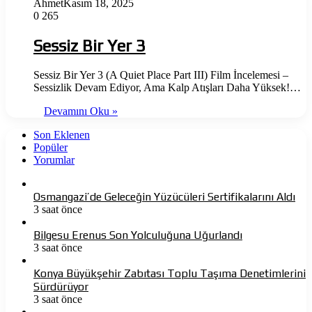
Ahmet
Kasım 18, 2025
0
265
Sessiz Bir Yer 3
Sessiz Bir Yer 3 (A Quiet Place Part III) Film İncelemesi –
Sessizlik Devam Ediyor, Ama Kalp Atışları Daha Yüksek!…
Devamını Oku »
Son Eklenen
Popüler
Yorumlar
Osmangazi’de Geleceğin Yüzücüleri Sertifikalarını Aldı
3 saat önce
Bilgesu Erenus Son Yolculuğuna Uğurlandı
3 saat önce
Konya Büyükşehir Zabıtası Toplu Taşıma Denetimlerini
Sürdürüyor
3 saat önce