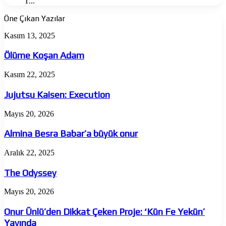
T...
Öne Çıkan Yazılar
Ölüme
Kasım 13, 2025
Koşan
Adam
Ölüme Koşan Adam
Jujutsu
Kasım 22, 2025
Kaisen:
Execution
Jujutsu Kaisen: Execution
Almina
Mayıs 20, 2026
Besra
Babar’a
Almina Besra Babar’a büyük onur
büyük
onur
The
Aralık 22, 2025
Odyssey
The Odyssey
Onur
Mayıs 20, 2026
Ünlü’den
Dikkat
Onur Ünlü’den Dikkat Çeken Proje: ‘Kün Fe Yekün’
Çeken
Yayında