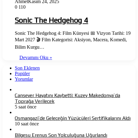
Ahmet
Kasım 24, 2025
0
110
Sonic The Hedgehog 4
Sonic The Hedgehog 4: Film Künyesi 📅 Vizyon Tarihi: 19
Mart 2027 🎬 Film Kategorisi: Aksiyon, Macera, Komedi,
Bilim Kurgu…
Devamını Oku »
Son Eklenen
Popüler
Yorumlar
Cansever Hayatını Kaybetti: Kuzey Makedonya’da
Toprağa Verilecek
5 saat önce
Osmangazi’de Geleceğin Yüzücüleri Sertifikalarını Aldı
10 saat önce
Bilgesu Erenus Son Yolculuğuna Uğurlandı