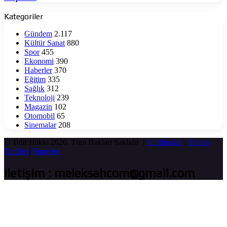
Proje:
‘Kün
Kategoriler
Fe
Yekün’
Gündem
2.117
Yayında
Kültür Sanat
880
Spor
455
Ekonomi
390
Haberler
370
Eğitim
335
Sağlık
312
Teknoloji
239
Magazin
102
Otomobil
65
Sinemalar
208
© Telif Hakkı 2026, Tüm Hakları Saklıdır |
hd film izle
,
Yemek
Tarifleri
|
Fmovies
iletişim : meleksahcom@gmail.com
Başa
dön
tuşu