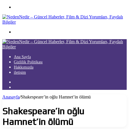
Menü
Arama
yap
...
Ana Sayfa
Gizlilik Politikası
Hakkımızda
iletişim
Kayıt
Ol
Arama
yap
Anasayfa
/
Shakespeare’in oğlu Hamnet’in ölümü
...
Shakespeare’in oğlu
Hamnet’in ölümü