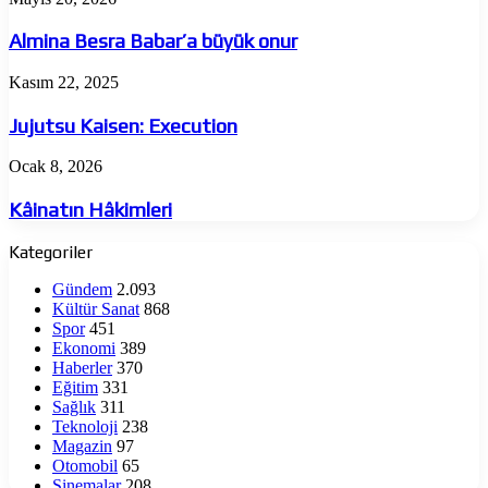
Besra
Babar’a
Almina Besra Babar’a büyük onur
büyük
onur
Jujutsu
Kasım 22, 2025
Kaisen:
Execution
Jujutsu Kaisen: Execution
Kâinatın
Ocak 8, 2026
Hâkimleri
Kâinatın Hâkimleri
Kategoriler
Gündem
2.093
Kültür Sanat
868
Spor
451
Ekonomi
389
Haberler
370
Eğitim
331
Sağlık
311
Teknoloji
238
Magazin
97
Otomobil
65
Sinemalar
208