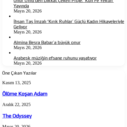
Onur Ünlü’den Dikkat Çeken Proje: ‘Kün Fe Yekün’
Yayında
Mayıs 20, 2026
İhsan Taş İmzalı ‘Kırık Ruhlar’ Güçlü Kadın Hikayeleriyle
Geliyor
Mayıs 20, 2026
Almina Besra Babar’a büyük onur
Mayıs 20, 2026
Arabesk müziğin efsane ruhunu yaşatıyor
Mayıs 20, 2026
Öne Çıkan Yazılar
Ölüme
Kasım 13, 2025
Koşan
Adam
Ölüme Koşan Adam
The
Aralık 22, 2025
Odyssey
The Odyssey
Almina
Mayıs 20, 2026