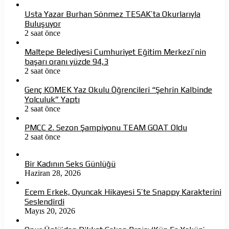
Usta Yazar Burhan Sönmez TESAK’ta Okurlarıyla
Buluşuyor
2 saat önce
Maltepe Belediyesi Cumhuriyet Eğitim Merkezi’nin
başarı oranı yüzde 94,3
2 saat önce
Genç KOMEK Yaz Okulu Öğrencileri “Şehrin Kalbinde
Yolculuk” Yaptı
2 saat önce
PMCC 2. Sezon Şampiyonu TEAM GOAT Oldu
2 saat önce
Bir Kadının Seks Günlüğü
Haziran 28, 2026
Ecem Erkek, Oyuncak Hikayesi 5’te Snappy Karakterini
Seslendirdi
Mayıs 20, 2026