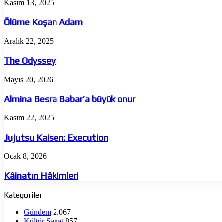
Ölüme
Kasım 13, 2025
Koşan
Adam
Ölüme Koşan Adam
The
Aralık 22, 2025
Odyssey
The Odyssey
Almina
Mayıs 20, 2026
Besra
Babar’a
Almina Besra Babar’a büyük onur
büyük
onur
Jujutsu
Kasım 22, 2025
Kaisen:
Execution
Jujutsu Kaisen: Execution
Kâinatın
Ocak 8, 2026
Hâkimleri
Kâinatın Hâkimleri
Kategoriler
Gündem
2.067
Kültür Sanat
857