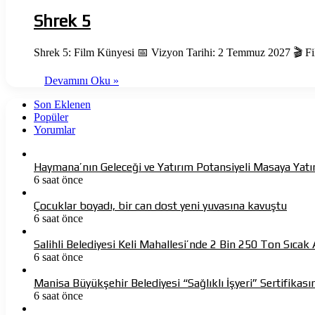
Shrek 5
Shrek 5: Film Künyesi 📅 Vizyon Tarihi: 2 Temmuz 2027 🎬 F
Devamını Oku »
Son Eklenen
Popüler
Yorumlar
Haymana’nın Geleceği ve Yatırım Potansiyeli Masaya Yatır
6 saat önce
Çocuklar boyadı, bir can dost yeni yuvasına kavuştu
6 saat önce
Salihli Belediyesi Keli Mahallesi’nde 2 Bin 250 Ton Sıca
6 saat önce
Manisa Büyükşehir Belediyesi “Sağlıklı İşyeri” Sertifikasın
6 saat önce