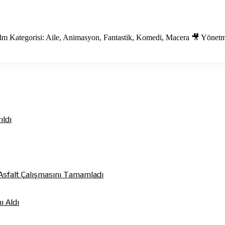
ilm Kategorisi: Aile, Animasyon, Fantastik, Komedi, Macera 🎥 Yöne
ıldı
k Asfalt Çalışmasını Tamamladı
ı Aldı