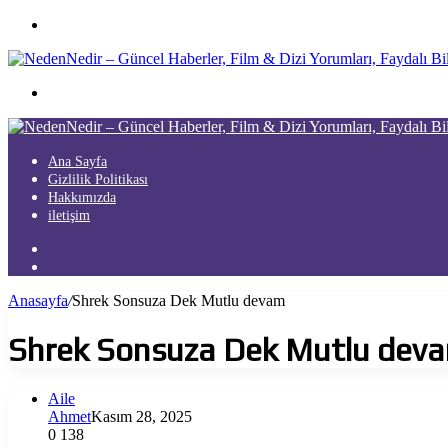
Menü
Arama
yap
...
Ana Sayfa
Gizlilik Politikası
Hakkımızda
iletişim
Kayıt
Ol
Arama
yap
Anasayfa
/
Shrek Sonsuza Dek Mutlu devam
...
Shrek Sonsuza Dek Mutlu dev
Aile
Ahmet
Kasım 28, 2025
0
138