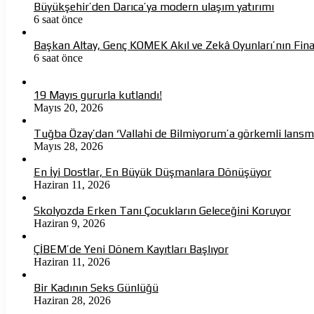
Büyükşehir’den Darıca’ya modern ulaşım yatırımı
6 saat önce
Başkan Altay, Genç KOMEK Akıl ve Zekâ Oyunları’nın Fina
6 saat önce
19 Mayıs gururla kutlandı!
Mayıs 20, 2026
Tuğba Özay’dan ‘Vallahi de Bilmiyorum’a görkemli lans
Mayıs 28, 2026
En İyi Dostlar, En Büyük Düşmanlara Dönüşüyor
Haziran 11, 2026
Skolyozda Erken Tanı Çocukların Geleceğini Koruyor
Haziran 9, 2026
ÇİBEM’de Yeni Dönem Kayıtları Başlıyor
Haziran 11, 2026
Bir Kadının Seks Günlüğü
Haziran 28, 2026