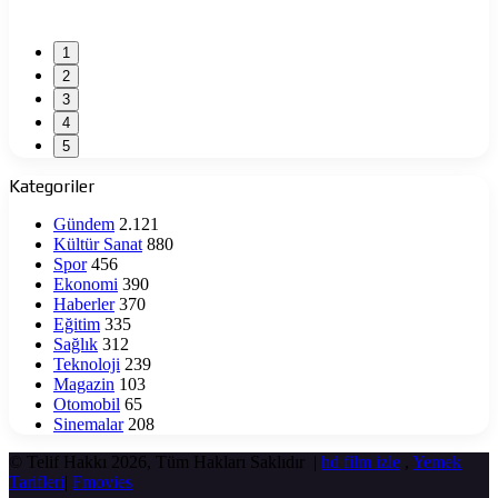
1
2
3
4
5
Kategoriler
Gündem
2.121
Kültür Sanat
880
Spor
456
Ekonomi
390
Haberler
370
Eğitim
335
Sağlık
312
Teknoloji
239
Magazin
103
Otomobil
65
Sinemalar
208
© Telif Hakkı 2026, Tüm Hakları Saklıdır |
hd film izle
,
Yemek
Tarifleri
|
Fmovies