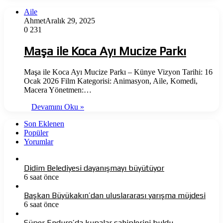
Aile
Ahmet
Aralık 29, 2025
0
231
Maşa ile Koca Ayı Mucize Parkı
Maşa ile Koca Ayı Mucize Parkı – Künye Vizyon Tarihi: 16
Ocak 2026 Film Kategorisi: Animasyon, Aile, Komedi,
Macera Yönetmen:…
Devamını Oku »
Son Eklenen
Popüler
Yorumlar
Didim Belediyesi dayanışmayı büyütüyor
6 saat önce
Başkan Büyükakın’dan uluslararası yarışma müjdesi
6 saat önce
Süper Enduro’da kupalar sahiplerini buldu