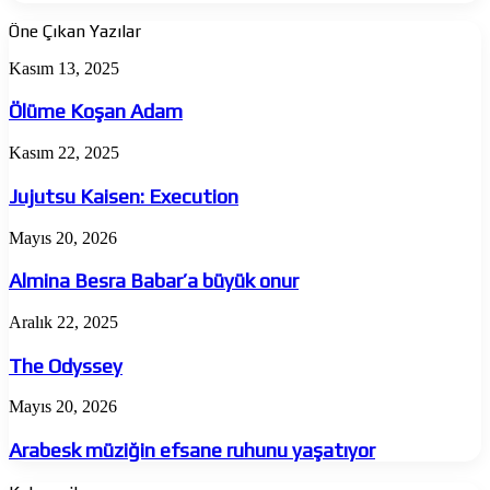
Öne Çıkan Yazılar
Ölüme
Kasım 13, 2025
Koşan
Adam
Ölüme Koşan Adam
Jujutsu
Kasım 22, 2025
Kaisen:
Execution
Jujutsu Kaisen: Execution
Almina
Mayıs 20, 2026
Besra
Babar’a
Almina Besra Babar’a büyük onur
büyük
onur
The
Aralık 22, 2025
Odyssey
The Odyssey
Arabesk
Mayıs 20, 2026
müziğin
efsane
Arabesk müziğin efsane ruhunu yaşatıyor
ruhunu
yaşatıyor