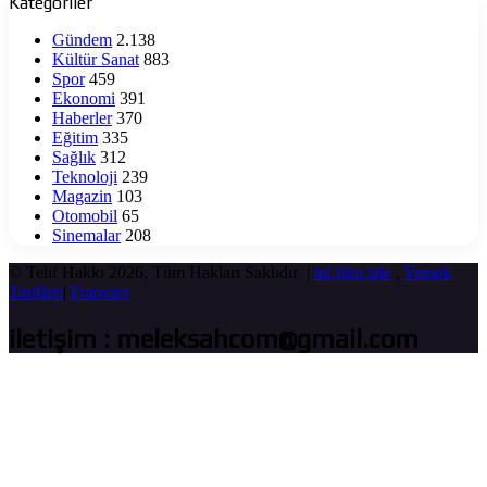
Kategoriler
Gündem
2.138
Kültür Sanat
883
Spor
459
Ekonomi
391
Haberler
370
Eğitim
335
Sağlık
312
Teknoloji
239
Magazin
103
Otomobil
65
Sinemalar
208
© Telif Hakkı 2026, Tüm Hakları Saklıdır |
hd film izle
,
Yemek
Tarifleri
|
Fmovies
iletişim : meleksahcom@gmail.com
Başa
dön
tuşu