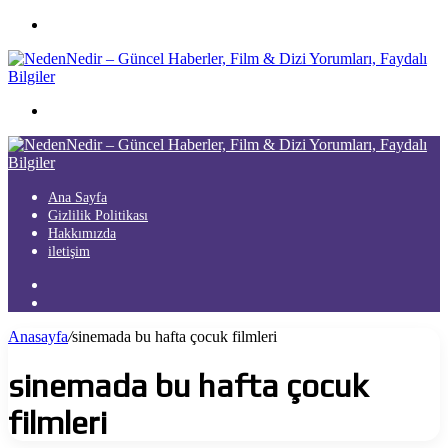
Menü
Arama
yap
...
Ana Sayfa
Gizlilik Politikası
Hakkımızda
iletişim
Kayıt
Ol
Arama
yap
Anasayfa
/
sinemada bu hafta çocuk filmleri
...
sinemada bu hafta çocuk
filmleri