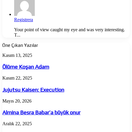
Registrera
Your point of view caught my eye and was very interesting.
T...
Öne Çıkan Yazılar
Ölüme
Kasım 13, 2025
Koşan
Adam
Ölüme Koşan Adam
Jujutsu
Kasım 22, 2025
Kaisen:
Execution
Jujutsu Kaisen: Execution
Almina
Mayıs 20, 2026
Besra
Babar’a
Almina Besra Babar’a büyük onur
büyük
onur
The
Aralık 22, 2025
Odyssey