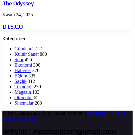
The Odyssey
D.I.S.C.O
Kasım 24, 2025
D.I.S.C.O
Kategoriler
Gündem
2.121
Kültür Sanat
880
Spor
456
Ekonomi
390
Haberler
370
Eğitim
335
Sağlık
312
Teknoloji
239
Magazin
103
Otomobil
65
Sinemalar
208
© Telif Hakkı 2026, Tüm Hakları Saklıdır |
hd film izle
,
Yemek
Tarifleri
|
Fmovies
iletişim : meleksahcom@gmail.com