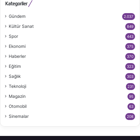
Kategoriler
Gündem
2.037
Kültür Sanat
849
Spor
443
Ekonomi
375
Haberler
370
Eğitim
323
Sağlık
303
Teknoloji
231
Magazin
95
Otomobil
63
Sinemalar
208