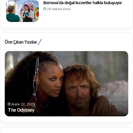
Bornova’da doğal lezzetler halkla buluşuyor
29 dakika önce
Öne Çıkan Yazılar
The
Ju
Odyssey
Ka
Ex
Aralık 22, 2025
The Odyssey