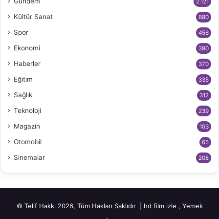
Gündem
2.121
Kültür Sanat
880
Spor
456
Ekonomi
390
Haberler
370
Eğitim
335
Sağlık
312
Teknoloji
239
Magazin
103
Otomobil
65
Sinemalar
208
© Telif Hakkı 2026, Tüm Hakları Saklıdır |
hd film izle
,
Yemek