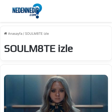
Menü
Ar
Anasayfa
/
SOULM8TE izle
SOULM8TE izle