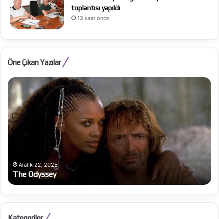
toplantısı yapıldı
13 saat önce
Öne Çıkan Yazılar
The
Ju
Odyssey
Ka
Ex
Aralık 22, 2025
The Odyssey
Kategoriler