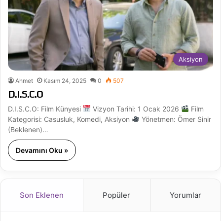
Aksiyon
Ahmet
Kasım 24, 2025
0
507
D.I.S.C.O
D.I.S.C.O: Film Künyesi
Vizyon Tarihi: 1 Ocak 2026
Film
Kategorisi: Casusluk, Komedi, Aksiyon
Yönetmen: Ömer Sinir
(Beklenen)…
Devamını Oku »
Son Eklenen
Popüler
Yorumlar