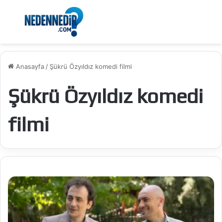
Menü
Ar
Anasayfa
/
Şükrü Özyıldız komedi filmi
Şükrü Özyıldız komedi
filmi