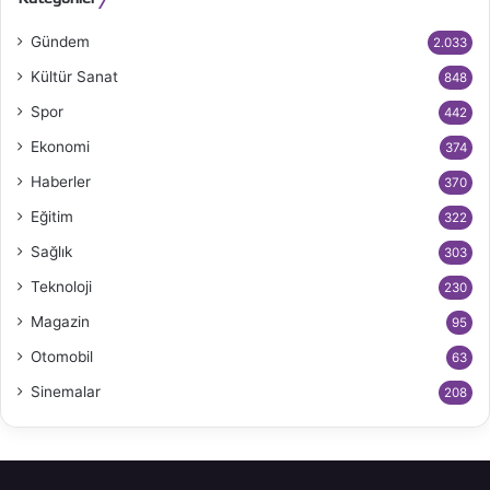
Gündem
2.033
Kültür Sanat
848
Spor
442
Ekonomi
374
Haberler
370
Eğitim
322
Sağlık
303
Teknoloji
230
Magazin
95
Otomobil
63
Sinemalar
208