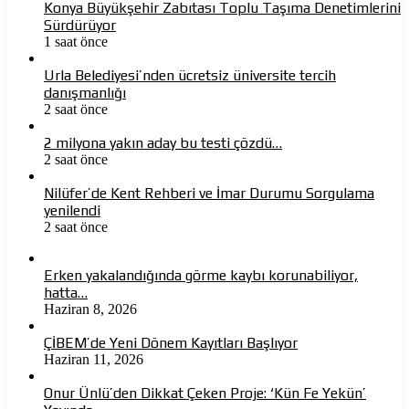
Konya Büyükşehir Zabıtası Toplu Taşıma Denetimlerini
Sürdürüyor
1 saat önce
Urla Belediyesi’nden ücretsiz üniversite tercih
danışmanlığı
2 saat önce
2 milyona yakın aday bu testi çözdü…
2 saat önce
Nilüfer’de Kent Rehberi ve İmar Durumu Sorgulama
yenilendi
2 saat önce
Erken yakalandığında görme kaybı korunabiliyor,
hatta…
Haziran 8, 2026
ÇİBEM’de Yeni Dönem Kayıtları Başlıyor
Haziran 11, 2026
Onur Ünlü’den Dikkat Çeken Proje: ‘Kün Fe Yekün’