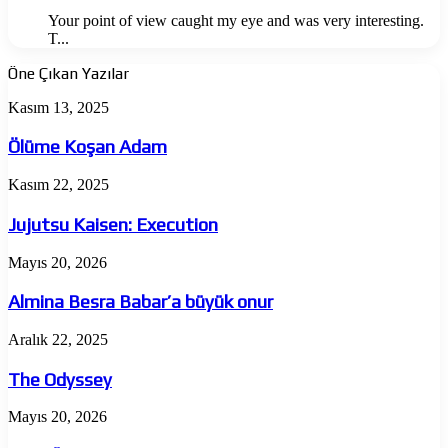
Your point of view caught my eye and was very interesting.
T...
Öne Çıkan Yazılar
Ölüme
Kasım 13, 2025
Koşan
Adam
Ölüme Koşan Adam
Jujutsu
Kasım 22, 2025
Kaisen:
Execution
Jujutsu Kaisen: Execution
Almina
Mayıs 20, 2026
Besra
Babar’a
Almina Besra Babar’a büyük onur
büyük
onur
The
Aralık 22, 2025
Odyssey
The Odyssey
Onur
Mayıs 20, 2026
Ünlü’den