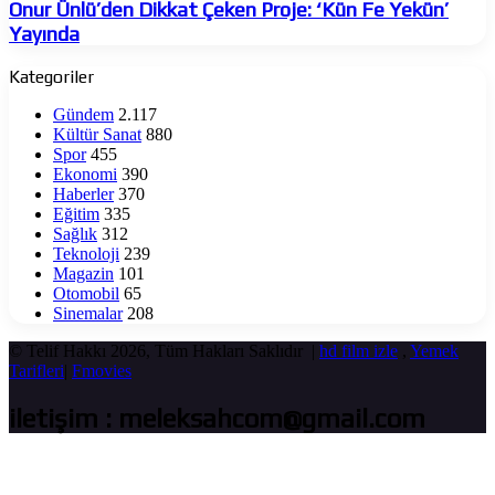
Dikkat
Onur Ünlü’den Dikkat Çeken Proje: ‘Kün Fe Yekün’
Çeken
Yayında
Proje:
‘Kün
Kategoriler
Fe
Yekün’
Gündem
2.117
Yayında
Kültür Sanat
880
Spor
455
Ekonomi
390
Haberler
370
Eğitim
335
Sağlık
312
Teknoloji
239
Magazin
101
Otomobil
65
Sinemalar
208
© Telif Hakkı 2026, Tüm Hakları Saklıdır |
hd film izle
,
Yemek
Tarifleri
|
Fmovies
iletişim : meleksahcom@gmail.com
Başa
dön