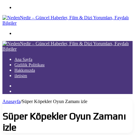
Menü
Arama
yap
...
Ana Sayfa
Gizlilik Politikası
Hakkımızda
iletişim
Kayıt
Ol
Arama
yap
Anasayfa
/
Süper Köpekler Oyun Zamanı izle
...
Süper Köpekler Oyun Zamanı
izle