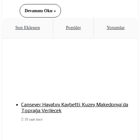
Devamını Oku »
Son Eklenen
Popüler
Yorumlar
Cansever Hayatını Kaybetti: Kuzey Makedonya’da
Toprağa Verilecek
10 saat önce