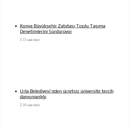
Konya Büyükşehir Zabıtası Toplu Taşıma
Denetimlerini Sürdürüyor
15 saat önce
Urla Belediyesi’nden ücretsiz üniversite tercih
danışmanlığı
16 saat önce