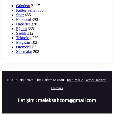
Gündem
2.117
Kültür Sanat
880
Spor
455
Ekonomi
390
Haberler
370
Eğitim
335
Sağlık
312
Teknoloji
239
Magazin
102
Otomobil
65
Sinemalar
208
© Telif Hakkı 2026, Tüm Hakları Saklıdır |
hd film izle
,
Yemek Tarifleri
|
Fmovies
iletişim : meleksahcom@gmail.com