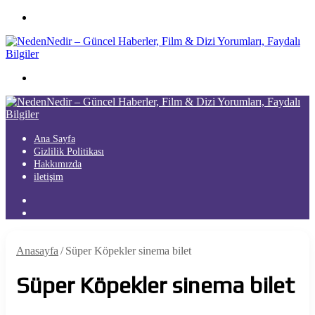
Menü
Arama
yap
...
Ana Sayfa
Gizlilik Politikası
Hakkımızda
iletişim
Kayıt
Ol
Arama
yap
...
Anasayfa
/
Süper Köpekler sinema bilet
Süper Köpekler sinema bilet