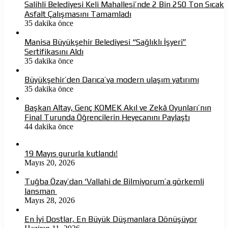
Salihli Belediyesi Keli Mahallesi’nde 2 Bin 250 Ton Sıcak
Asfalt Çalışmasını Tamamladı
35 dakika önce
Manisa Büyükşehir Belediyesi “Sağlıklı İşyeri”
Sertifikasını Aldı
35 dakika önce
Büyükşehir’den Darıca’ya modern ulaşım yatırımı
35 dakika önce
Başkan Altay, Genç KOMEK Akıl ve Zekâ Oyunları’nın
Final Turunda Öğrencilerin Heyecanını Paylaştı
44 dakika önce
19 Mayıs gururla kutlandı!
Mayıs 20, 2026
Tuğba Özay’dan ‘Vallahi de Bilmiyorum’a görkemli
lansman
Mayıs 28, 2026
En İyi Dostlar, En Büyük Düşmanlara Dönüşüyor