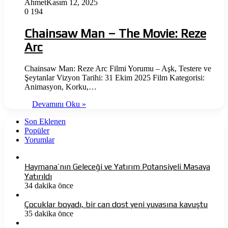
Ahmet
Kasım 12, 2025
0
194
Chainsaw Man – The Movie: Reze
Arc
Chainsaw Man: Reze Arc Filmi Yorumu – Aşk, Testere ve
Şeytanlar Vizyon Tarihi: 31 Ekim 2025 Film Kategorisi:
Animasyon, Korku,…
Devamını Oku »
Son Eklenen
Popüler
Yorumlar
Haymana’nın Geleceği ve Yatırım Potansiyeli Masaya
Yatırıldı
34 dakika önce
Çocuklar boyadı, bir can dost yeni yuvasına kavuştu
35 dakika önce