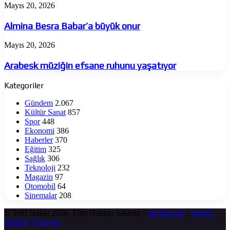
Almina
Mayıs 20, 2026
Besra
Babar’a
Almina Besra Babar’a büyük onur
büyük
onur
Arabesk
Mayıs 20, 2026
müziğin
efsane
Arabesk müziğin efsane ruhunu yaşatıyor
ruhunu
yaşatıyor
Kategoriler
Gündem
2.067
Kültür Sanat
857
Spor
448
Ekonomi
386
Haberler
370
Eğitim
325
Sağlık
306
Teknoloji
232
Magazin
97
Otomobil
64
Sinemalar
208
© Telif Hakkı 2026, Tüm Hakları Saklıdır |
hd film izle
,
Yemek
Tarifleri
|
Fmovies