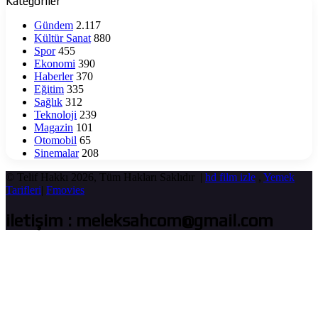
Kategoriler
Gündem
2.117
Kültür Sanat
880
Spor
455
Ekonomi
390
Haberler
370
Eğitim
335
Sağlık
312
Teknoloji
239
Magazin
101
Otomobil
65
Sinemalar
208
© Telif Hakkı 2026, Tüm Hakları Saklıdır |
hd film izle
,
Yemek
Tarifleri
|
Fmovies
iletişim : meleksahcom@gmail.com
Başa
dön
tuşu