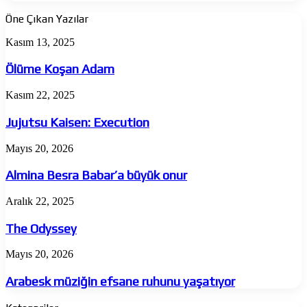
Öne Çıkan Yazılar
Ölüme
Kasım 13, 2025
Koşan
Adam
Ölüme Koşan Adam
Jujutsu
Kasım 22, 2025
Kaisen:
Execution
Jujutsu Kaisen: Execution
Almina
Mayıs 20, 2026
Besra
Babar’a
Almina Besra Babar’a büyük onur
büyük
onur
The
Aralık 22, 2025
Odyssey
The Odyssey
Arabesk
Mayıs 20, 2026
müziğin
efsane
Arabesk müziğin efsane ruhunu yaşatıyor
ruhunu
yaşatıyor