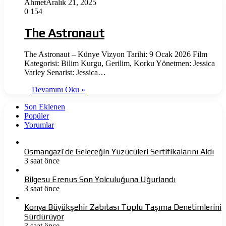
Ahmet
Aralık 21, 2025
0
154
The Astronaut
The Astronaut – Künye Vizyon Tarihi: 9 Ocak 2026 Film
Kategorisi: Bilim Kurgu, Gerilim, Korku Yönetmen: Jessica
Varley Senarist: Jessica…
Devamını Oku »
Son Eklenen
Popüler
Yorumlar
Osmangazi’de Geleceğin Yüzücüleri Sertifikalarını Aldı
3 saat önce
Bilgesu Erenus Son Yolculuğuna Uğurlandı
3 saat önce
Konya Büyükşehir Zabıtası Toplu Taşıma Denetimlerini
Sürdürüyor
3 saat önce