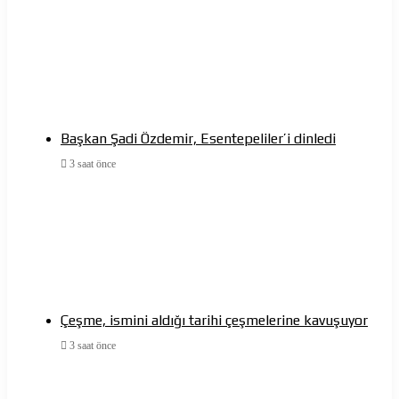
Başkan Şadi Özdemir, Esentepeliler’i dinledi
3 saat önce
Çeşme, ismini aldığı tarihi çeşmelerine kavuşuyor
3 saat önce