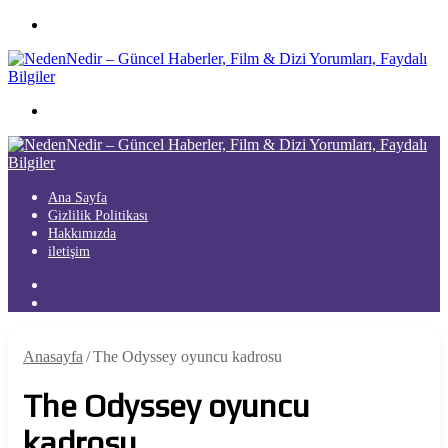
Menü
Arama
yap
...
Ana Sayfa
Gizlilik Politikası
Hakkımızda
iletişim
Kayıt
Ol
Arama
yap
...
Anasayfa
/
The Odyssey oyuncu kadrosu
The Odyssey oyuncu
kadrosu