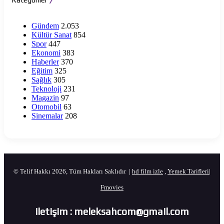
Gündem
2.053
Kültür Sanat
854
Spor
447
Ekonomi
383
Haberler
370
Eğitim
325
Sağlık
305
Teknoloji
231
Magazin
97
Otomobil
63
Sinemalar
208
© Telif Hakkı 2026, Tüm Hakları Saklıdır |
hd film izle
,
Yemek Tarifleri
|
Fmovies
iletişim : meleksahcom@gmail.com