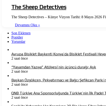
The Sheep Detectives
The Sheep Detectives – Künye Vizyon Tarihi: 8 Mayıs 2026 F
Devamını Oku »
Son Eklenen
Popüler
Yorumlar
Avrupa Bisiklet Başkenti Konya’da Bisiklet Festivali Heye
2 saat önce
“Yaşamdan Yazıya” Atölyesi’nin üçüncü durağı; Aşk
2 saat önce
Başkan Özgökçen, Pekyatırmacı ve Bağcı Şefikcan Parkı’n
2 saat önce
QNB Türkiye Ana Sponsorluğunda Türkiye’nin İlk Padel 
2 saat önce