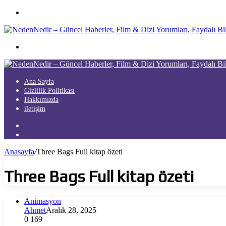
Menü
Arama
yap
...
Ana Sayfa
Gizlilik Politikası
Hakkımızda
iletişim
Kayıt
Ol
Arama
yap
Anasayfa
/
Three Bags Full kitap özeti
...
Three Bags Full kitap özeti
Animasyon
Ahmet
Aralık 28, 2025
0
169