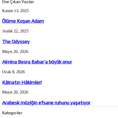
Öne Çıkan Yazılar
Ölüme
Kasım 13, 2025
Koşan
Adam
Ölüme Koşan Adam
The
Aralık 22, 2025
Odyssey
The Odyssey
Almina
Mayıs 20, 2026
Besra
Babar’a
Almina Besra Babar’a büyük onur
büyük
onur
Kâinatın
Ocak 8, 2026
Hâkimleri
Kâinatın Hâkimleri
Arabesk
Mayıs 20, 2026
müziğin
efsane
Arabesk müziğin efsane ruhunu yaşatıyor
ruhunu
yaşatıyor
Kategoriler