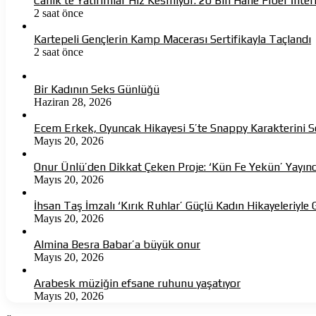
Canik’te Yatırımlar Hız Kesmiyor: 20 Bin Hane Fiber İnte
2 saat önce
Kartepeli Gençlerin Kamp Macerası Sertifikayla Taçlandı
2 saat önce
Bir Kadının Seks Günlüğü
Haziran 28, 2026
Ecem Erkek, Oyuncak Hikayesi 5’te Snappy Karakterini S
Mayıs 20, 2026
Onur Ünlü’den Dikkat Çeken Proje: ‘Kün Fe Yekün’ Yayın
Mayıs 20, 2026
İhsan Taş İmzalı ‘Kırık Ruhlar’ Güçlü Kadın Hikayeleriyle 
Mayıs 20, 2026
Almina Besra Babar’a büyük onur
Mayıs 20, 2026
Arabesk müziğin efsane ruhunu yaşatıyor
Mayıs 20, 2026