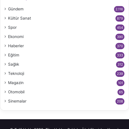
Gündem
2.116
Kültür Sanat
879
Spor
454
Ekonomi
390
Haberler
370
Eğitim
333
Sağlık
312
Teknoloji
239
Magazin
101
Otomobil
65
Sinemalar
208