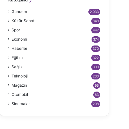
Gündem
2.033
Kültür Sanat
848
Spor
442
Ekonomi
374
Haberler
370
Eğitim
322
Sağlık
303
Teknoloji
230
Magazin
95
Otomobil
63
Sinemalar
208