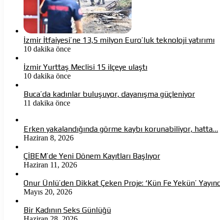
İzmir İtfaiyesi’ne 13,5 milyon Euro’luk teknoloji yatırımı
10 dakika önce
İzmir Yurttaş Meclisi 15 ilçeye ulaştı
10 dakika önce
Buca’da kadınlar buluşuyor, dayanışma güçleniyor
11 dakika önce
Erken yakalandığında görme kaybı korunabiliyor, hatta…
Haziran 8, 2026
ÇİBEM’de Yeni Dönem Kayıtları Başlıyor
Haziran 11, 2026
Onur Ünlü’den Dikkat Çeken Proje: ‘Kün Fe Yekün’ Yayın
Mayıs 20, 2026
Bir Kadının Seks Günlüğü
Haziran 28, 2026