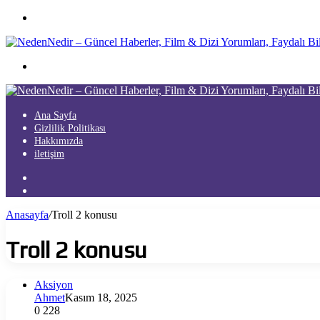
Menü
Arama
yap
...
Ana Sayfa
Gizlilik Politikası
Hakkımızda
iletişim
Kayıt
Ol
Arama
yap
Anasayfa
/
Troll 2 konusu
...
Troll 2 konusu
Aksiyon
Ahmet
Kasım 18, 2025
0
228