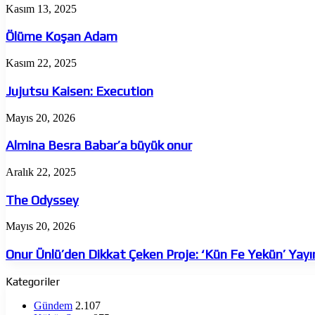
Ölüme
Kasım 13, 2025
Koşan
Adam
Ölüme Koşan Adam
Jujutsu
Kasım 22, 2025
Kaisen:
Execution
Jujutsu Kaisen: Execution
Almina
Mayıs 20, 2026
Besra
Babar’a
Almina Besra Babar’a büyük onur
büyük
onur
The
Aralık 22, 2025
Odyssey
The Odyssey
Onur
Mayıs 20, 2026
Ünlü’den
Dikkat
Onur Ünlü’den Dikkat Çeken Proje: ‘Kün Fe Yekün’ Yay
Çeken
Proje:
Kategoriler
‘Kün
Fe
Gündem
2.107
Yekün’