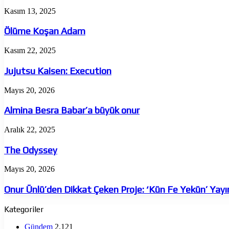
Ölüme
Kasım 13, 2025
Koşan
Adam
Ölüme Koşan Adam
Jujutsu
Kasım 22, 2025
Kaisen:
Execution
Jujutsu Kaisen: Execution
Almina
Mayıs 20, 2026
Besra
Babar’a
Almina Besra Babar’a büyük onur
büyük
onur
The
Aralık 22, 2025
Odyssey
The Odyssey
Onur
Mayıs 20, 2026
Ünlü’den
Dikkat
Onur Ünlü’den Dikkat Çeken Proje: ‘Kün Fe Yekün’ Yay
Çeken
Proje:
Kategoriler
‘Kün
Fe
Gündem
2.121