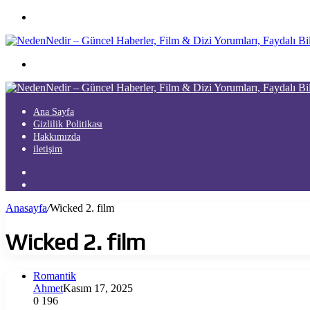
Menü
Arama
yap
...
Ana Sayfa
Gizlilik Politikası
Hakkımızda
iletişim
Kayıt
Ol
Arama
yap
Anasayfa
/
Wicked 2. film
...
Wicked 2. film
Romantik
Ahmet
Kasım 17, 2025
0
196