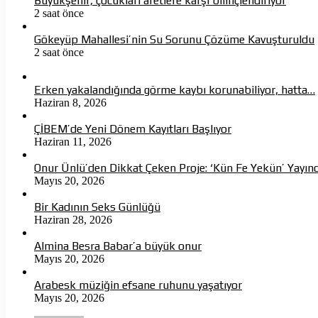
Büyükşehir, çocukları afetlere karşı bilinçlendiriyor
2 saat önce
Gökeyüp Mahallesi’nin Su Sorunu Çözüme Kavuşturuldu
2 saat önce
Erken yakalandığında görme kaybı korunabiliyor, hatta…
Haziran 8, 2026
ÇİBEM’de Yeni Dönem Kayıtları Başlıyor
Haziran 11, 2026
Onur Ünlü’den Dikkat Çeken Proje: ‘Kün Fe Yekün’ Yayın
Mayıs 20, 2026
Bir Kadının Seks Günlüğü
Haziran 28, 2026
Almina Besra Babar’a büyük onur
Mayıs 20, 2026
Arabesk müziğin efsane ruhunu yaşatıyor
Mayıs 20, 2026