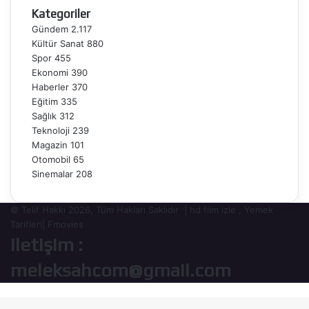
Kategoriler
Yekün’
Yayında
Gündem
2.117
Kültür Sanat
880
Spor
455
Ekonomi
390
Haberler
370
Eğitim
335
Sağlık
312
Teknoloji
239
Magazin
101
Otomobil
65
Sinemalar
208
© Telif Hakkı 2026, Tüm Hakları Saklıdır |
hd film izle
,
Yemek
Tarifleri
|
Fmovies
iletişim :
meleksahcom@gmail.com
Başa
dön