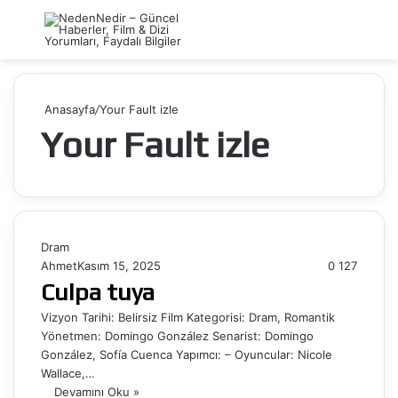
Menü
Ar
Anasayfa
/
Your Fault izle
Your Fault izle
Dram
Ahmet
Kasım 15, 2025
0
127
Culpa tuya
Vizyon Tarihi: Belirsiz Film Kategorisi: Dram, Romantik
Yönetmen: Domingo González Senarist: Domingo
González, Sofía Cuenca Yapımcı: – Oyuncular: Nicole
Wallace,…
Devamını Oku »