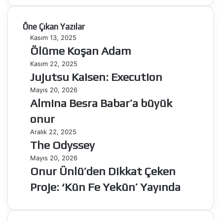
Öne Çıkan Yazılar
Ölüme
Kasım 13, 2025
Koşan
Ölüme Koşan Adam
Adam
Jujutsu
Kasım 22, 2025
Kaisen:
Jujutsu Kaisen: Execution
Execution
Almina
Mayıs 20, 2026
Besra
Almina Besra Babar’a büyük
Babar’a
onur
büyük
onur
The
Aralık 22, 2025
Odyssey
The Odyssey
Onur
Mayıs 20, 2026
Ünlü’den
Onur Ünlü’den Dikkat Çeken
Dikkat
Proje: ‘Kün Fe Yekün’ Yayında
Çeken
Proje:
‘Kün
Fe