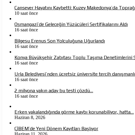
Cansever Hayatını Kaybetti: Kuzey Makedonya’da Toprağ
10 saat önce
Osmangazi’de Geleceğin Yüzücüleri Sertifikalarını Aldı
16 saat önce
Bilgesu Erenus Son Yolculuğuna Uğurlandı
16 saat önce
Konya Büyükşehir Zabıtası Toplu Taşıma Denetimlerini 
16 saat önce
Urla Belediyesi’nden ücretsiz üniversite tercih danışmanl
16 saat önce
2 milyona yakın aday bu testi çözdü…
16 saat önce
Erken yakalandığında görme kaybı korunabiliyor, hatta…
Haziran 8, 2026
ÇİBEM’de Yeni Dönem Kayıtları Başlıyor
Haziran 11, 2026