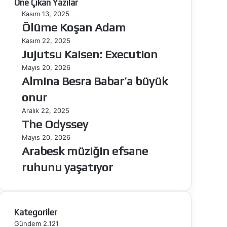
Öne Çıkan Yazılar
Ölüme
Kasım 13, 2025
Koşan
Ölüme Koşan Adam
Adam
Jujutsu
Kasım 22, 2025
Kaisen:
Jujutsu Kaisen: Execution
Execution
Almina
Mayıs 20, 2026
Besra
Almina Besra Babar’a büyük
Babar’a
onur
büyük
onur
The
Aralık 22, 2025
Odyssey
The Odyssey
Arabesk
Mayıs 20, 2026
müziğin
Arabesk müziğin efsane
efsane
ruhunu yaşatıyor
ruhunu
yaşatıyor
Kategoriler
Gündem
2.121