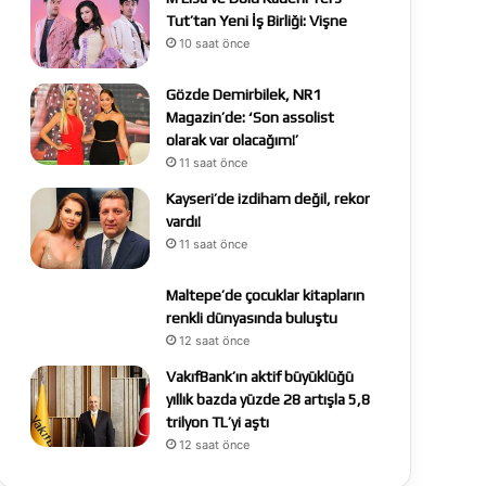
Tut’tan Yeni İş Birliği: Vişne
10 saat önce
Gözde Demirbilek, NR1
Magazin’de: ‘Son assolist
olarak var olacağım!’
11 saat önce
Kayseri’de izdiham değil, rekor
vardı!
11 saat önce
Maltepe’de çocuklar kitapların
renkli dünyasında buluştu
12 saat önce
VakıfBank’ın aktif büyüklüğü
yıllık bazda yüzde 28 artışla 5,8
trilyon TL’yi aştı
12 saat önce