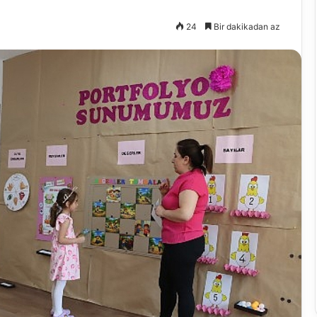
24
Bir dakikadan az