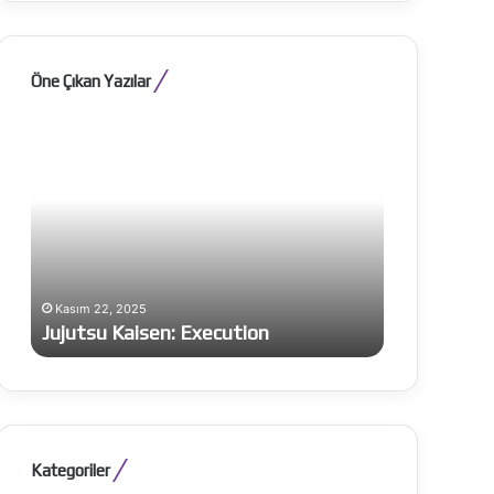
Öne Çıkan Yazılar
Jujutsu
The
Kaisen:
Odyssey
Execution
Kasım 22, 2025
Aralık 22, 202
Jujutsu Kaisen: Execution
The Odyss
Kategoriler