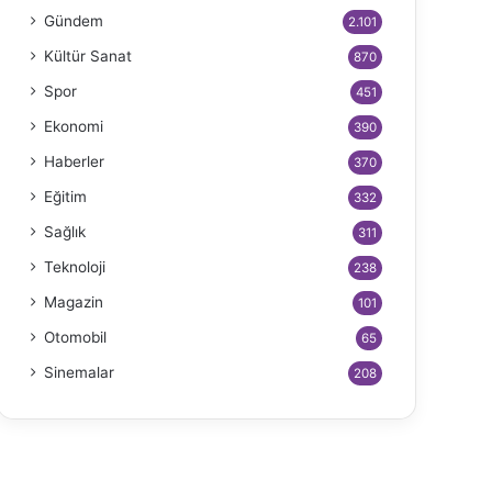
Gündem
2.101
Kültür Sanat
870
Spor
451
Ekonomi
390
Haberler
370
Eğitim
332
Sağlık
311
Teknoloji
238
Magazin
101
Otomobil
65
Sinemalar
208