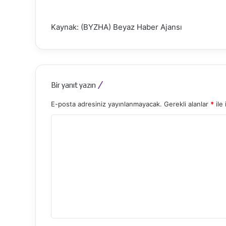
Kaynak: (BYZHA) Beyaz Haber Ajansı
Bir yanıt yazın
E-posta adresiniz yayınlanmayacak.
Gerekli alanlar
*
ile 
Y
o
r
u
m
*