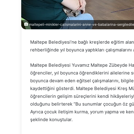
maltepeli-minikler-calismalarini-anne-ve-babalarina-sergiledile
D.I.S.C.O
Maltepe Belediyesi’ne bağlı kreşlerde eğitim alan
rehberliğinde yıl boyunca yaptıkları çalışmalarını
Maltepe Belediyesi Yuvamız Maltepe Zübeyde Han
öğrenciler, yıl boyunca öğrendiklerini ailelerine
boyunca devam eden eğitsel çalışmalarını, bilgil
Kasım 24, 2025
kaydettiğini gösterdi. Maltepe Belediyesi Kreş Müd
D.I.S.C.O
öğrencilerin gelişim süreçlerini kendi hikâyeleriy
olduğunu belirterek “Bu sunumlar çocuğun öz güve
Ayrıca çocuk iletişim kurma, yorum yapma ve kendi
şeklinde konuştular.