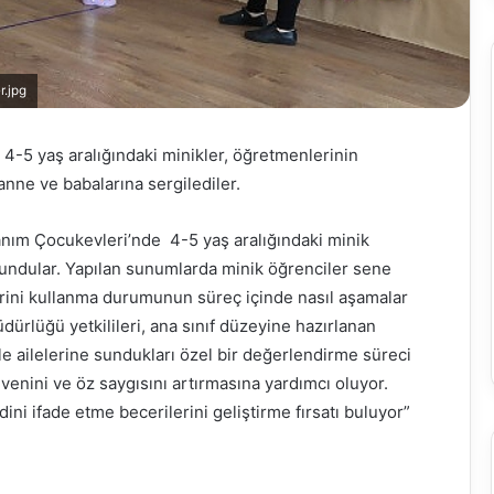
r.jpg
Ölüme
Koşan
 4-5 yaş aralığındaki minikler, öğretmenlerinin
Adam
 anne ve babalarına sergilediler.
ım Çocukevleri’nde 4-5 yaş aralığındaki minik
 sundular. Yapılan sunumlarda minik öğrenciler sene
erini kullanma durumunun süreç içinde nasıl aşamalar
Kasım 13, 2025
ürlüğü yetkilileri, ana sınıf düzeyine hazırlanan
Ölüme Koşan Adam
le ailelerine sundukları özel bir değerlendirme süreci
nini ve öz saygısını artırmasına yardımcı oluyor.
ni ifade etme becerilerini geliştirme fırsatı buluyor”