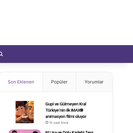
yıt Ol
Arama yap ...
Son Eklenen
Popüler
Yorumlar
Gupi ve Gülmeyen Kral
Türkiye’nin ilk IMAX®
animasyon filmi oluyor
10 saat önce
M Lisa ve Dolu Kadehi Ters