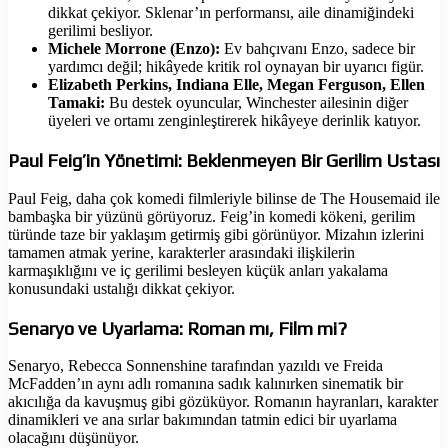
dikkat çekiyor. Sklenar’ın performansı, aile dinamiğindeki
gerilimi besliyor.
Michele Morrone (Enzo):
Ev bahçıvanı Enzo, sadece bir
yardımcı değil; hikâyede kritik rol oynayan bir uyarıcı figür.
Elizabeth Perkins, Indiana Elle, Megan Ferguson, Ellen
Tamaki:
Bu destek oyuncular, Winchester ailesinin diğer
üyeleri ve ortamı zenginleştirerek hikâyeye derinlik katıyor.
Paul Feig’in Yönetimi: Beklenmeyen Bir Gerilim Ustası
Paul Feig, daha çok komedi filmleriyle bilinse de The Housemaid ile
bambaşka bir yüzünü görüyoruz. Feig’in komedi kökeni, gerilim
türünde taze bir yaklaşım getirmiş gibi görünüyor. Mizahın izlerini
tamamen atmak yerine, karakterler arasındaki ilişkilerin
karmaşıklığını ve iç gerilimi besleyen küçük anları yakalama
konusundaki ustalığı dikkat çekiyor.
Senaryo ve Uyarlama: Roman mı, Film mi?
Senaryo, Rebecca Sonnenshine tarafından yazıldı ve Freida
McFadden’ın aynı adlı romanına sadık kalınırken sinematik bir
akıcılığa da kavuşmuş gibi gözüküyor. Romanın hayranları, karakter
dinamikleri ve ana sırlar bakımından tatmin edici bir uyarlama
olacağını düşünüyor.