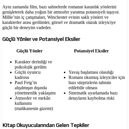
Aynı zamanda film, bazı sahnelerde romanın karanlık yönlerini
genişleterek daha yoğun bir atmosfer yaratma potansiyeli taşıyor.
Millie’nin iç çatışmaları, Winchester evinin saklı yönleri ve
karakterler arası gerilimler, görsel ve dramatik olarak izleyiciye
güçlü bir deneyim vadeder.
Güçlü Yönler ve Potansiyel Eksiler
Güçlü Yönler
Potansiyel Eksiler
Karakter derinliği ve
psikolojik gerilim
Güçlü oyuncu
Yavaş başlaması olasılığı
kadrosu
Romanı okumuş izleyiciler için
Paul Feig’in
bazı sürprizlerin tahmin
alışılmışın dışında
edilebilir olması
yönetmenlik yaklaşımı
Sinematik uyarlamada bazı
Atmosfer ve mekân
detayların kaybolma riski
kullanımı
(malikanenin gizemi)
Kitap Okuyucularından Gelen Tepkiler