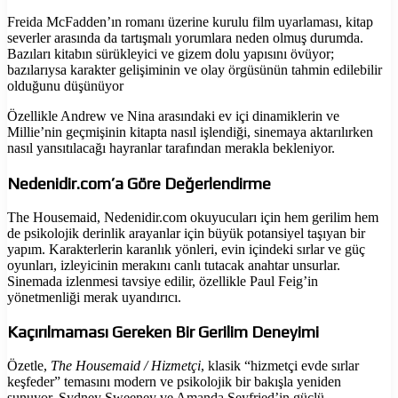
Freida McFadden’ın romanı üzerine kurulu film uyarlaması, kitap
severler arasında da tartışmalı yorumlara neden olmuş durumda.
Bazıları kitabın sürükleyici ve gizem dolu yapısını övüyor;
bazılarıysa karakter gelişiminin ve olay örgüsünün tahmin edilebilir
olduğunu düşünüyor
Özellikle Andrew ve Nina arasındaki ev içi dinamiklerin ve
Millie’nin geçmişinin kitapta nasıl işlendiği, sinemaya aktarılırken
nasıl yansıtılacağı hayranlar tarafından merakla bekleniyor.
Nedenidir.com’a Göre Değerlendirme
The Housemaid, Nedenidir.com okuyucuları için hem gerilim hem
de psikolojik derinlik arayanlar için büyük potansiyel taşıyan bir
yapım. Karakterlerin karanlık yönleri, evin içindeki sırlar ve güç
oyunları, izleyicinin merakını canlı tutacak anahtar unsurlar.
Sinemada izlenmesi tavsiye edilir, özellikle Paul Feig’in
yönetmenliği merak uyandırıcı.
Kaçırılmaması Gereken Bir Gerilim Deneyimi
Özetle,
The Housemaid / Hizmetçi
, klasik “hizmetçi evde sırlar
keşfeder” temasını modern ve psikolojik bir bakışla yeniden
sunuyor. Sydney Sweeney ve Amanda Seyfried’in güçlü