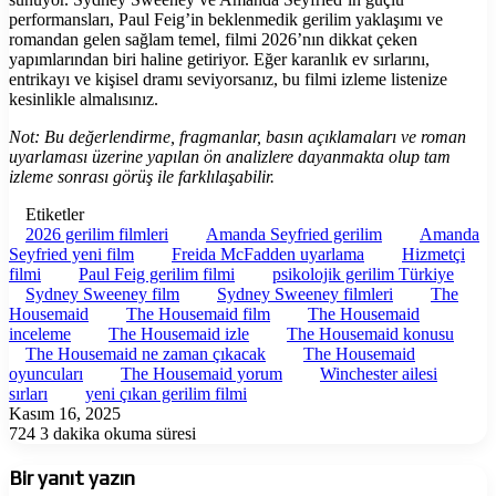
performansları, Paul Feig’in beklenmedik gerilim yaklaşımı ve
romandan gelen sağlam temel, filmi 2026’nın dikkat çeken
yapımlarından biri haline getiriyor. Eğer karanlık ev sırlarını,
entrikayı ve kişisel dramı seviyorsanız, bu filmi izleme listenize
kesinlikle almalısınız.
Not: Bu değerlendirme, fragmanlar, basın açıklamaları ve roman
uyarlaması üzerine yapılan ön analizlere dayanmakta olup tam
izleme sonrası görüş ile farklılaşabilir.
Etiketler
2026 gerilim filmleri
Amanda Seyfried gerilim
Amanda
Seyfried yeni film
Freida McFadden uyarlama
Hizmetçi
filmi
Paul Feig gerilim filmi
psikolojik gerilim Türkiye
Sydney Sweeney film
Sydney Sweeney filmleri
The
Housemaid
The Housemaid film
The Housemaid
inceleme
The Housemaid izle
The Housemaid konusu
The Housemaid ne zaman çıkacak
The Housemaid
oyuncuları
The Housemaid yorum
Winchester ailesi
sırları
yeni çıkan gerilim filmi
Kasım 16, 2025
724
3 dakika okuma süresi
Bir yanıt yazın