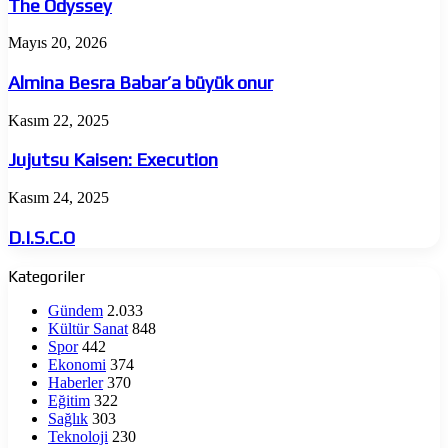
The Odyssey
Almina
Mayıs 20, 2026
Besra
Babar’a
Almina Besra Babar’a büyük onur
büyük
onur
Jujutsu
Kasım 22, 2025
Kaisen:
Execution
Jujutsu Kaisen: Execution
D.I.S.C.O
Kasım 24, 2025
D.I.S.C.O
Kategoriler
Gündem
2.033
Kültür Sanat
848
Spor
442
Ekonomi
374
Haberler
370
Eğitim
322
Sağlık
303
Teknoloji
230