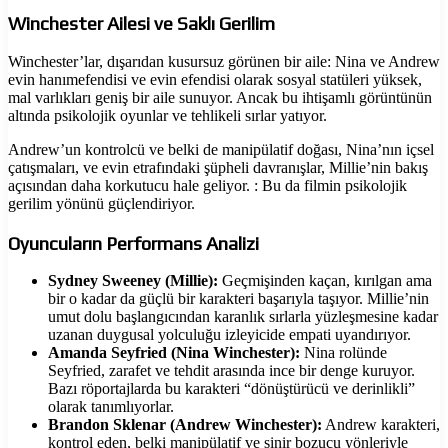
Winchester Ailesi ve Saklı Gerilim
Winchester’lar, dışarıdan kusursuz görünen bir aile: Nina ve Andrew
evin hanımefendisi ve evin efendisi olarak sosyal statüleri yüksek,
mal varlıkları geniş bir aile sunuyor. Ancak bu ihtişamlı görüntünün
altında psikolojik oyunlar ve tehlikeli sırlar yatıyor.
Andrew’un kontrolcü ve belki de manipülatif doğası, Nina’nın içsel
çatışmaları, ve evin etrafındaki şüpheli davranışlar, Millie’nin bakış
açısından daha korkutucu hale geliyor. : Bu da filmin psikolojik
gerilim yönünü güçlendiriyor.
Oyuncuların Performans Analizi
Sydney Sweeney (Millie):
Geçmişinden kaçan, kırılgan ama
bir o kadar da güçlü bir karakteri başarıyla taşıyor. Millie’nin
umut dolu başlangıcından karanlık sırlarla yüzleşmesine kadar
uzanan duygusal yolculuğu izleyicide empati uyandırıyor.
Amanda Seyfried (Nina Winchester):
Nina rolünde
Seyfried, zarafet ve tehdit arasında ince bir denge kuruyor.
Bazı röportajlarda bu karakteri “dönüştürücü ve derinlikli”
olarak tanımlıyorlar.
Brandon Sklenar (Andrew Winchester):
Andrew karakteri,
kontrol eden, belki manipülatif ve sinir bozucu yönleriyle