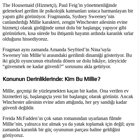
The Housemaid (Hizmetçi), Paul Feig’in yönetmenliğinde
geleneksel gerilim ile psikolojik katmanları ustaca harmanlayan bir
yapım gibi görünüyor. Fragmanda, Sydney Sweeney’nin
canlandırdığı Millie karakteri, zengin Winchester ailesinin evine
hizmetçi olarak girdiğinde umut dolu bir başlangıç yapıyor gibi
görünürken, kısa sürede bu ihtişamlı hayatın ardında karanlık sırlar
olduğunu hissediyoruz.
Fragman aynı zamanda Amanda Seyfried’in Nina’sıyla
Sweeney’nin Millie’si arasındaki gerilimli dinamiği gösteriyor. Bu
iki güçlü oyuncunun etrafında dönen sır dolu hikâye, izleyicide
“güvenmek ne kadar güvenli?” sorusunu akla getiriyor.
Konunun Derinliklerinde: Kim Bu Millie?
Millie, geçmişi ile yüzleşmekten kaçan bir kadın. Ona verilen ev
hizmetleri işi, başlangıçta yeni bir başlangıç olarak görünür. Ancak
Winchester ailesinin evine adım attığında, her şey sandığı kadar
güvenli değildir.
Freida McFadden’ın çok satan romanından uyarlanan filmde
Millie’nin, yalnızca toz almak ya da yatak toplamak için değil; aynı
zamanda karanlık bir güç oyununun parçası haline geldiğini
görüyoruz.