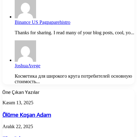
Binance US Pagpaparehistro
Thanks for sharing. I read many of your blog posts, cool, yo...
JoshuaAvege
Косметика для широкого круга потребителей основную
стоимость...
Öne Çıkan Yazılar
Ölüme
Kasım 13, 2025
Koşan
Adam
Ölüme Koşan Adam
The
Aralık 22, 2025
Odyssey