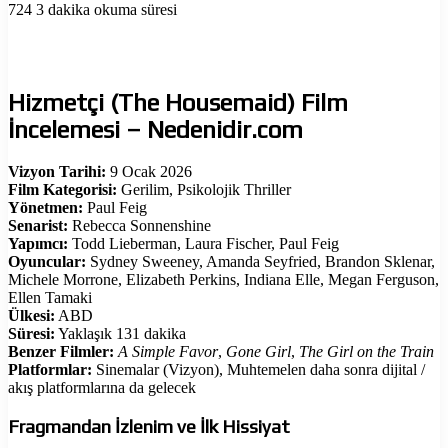
724
3 dakika okuma süresi
Hizmetçi (The Housemaid) Film
İncelemesi – Nedenidir.com
Vizyon Tarihi:
9 Ocak 2026
Film Kategorisi:
Gerilim, Psikolojik Thriller
Yönetmen:
Paul Feig
Senarist:
Rebecca Sonnenshine
Yapımcı:
Todd Lieberman, Laura Fischer, Paul Feig
Oyuncular:
Sydney Sweeney, Amanda Seyfried, Brandon Sklenar,
Michele Morrone, Elizabeth Perkins, Indiana Elle, Megan Ferguson,
Ellen Tamaki
Ülkesi:
ABD
Süresi:
Yaklaşık 131 dakika
Benzer Filmler:
A Simple Favor
,
Gone Girl
,
The Girl on the Train
Platformlar:
Sinemalar (Vizyon), Muhtemelen daha sonra dijital /
akış platformlarına da gelecek
Fragmandan İzlenim ve İlk Hissiyat