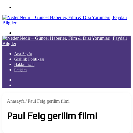
Menü
Arama
yap
...
Ana Sayfa
Gizlilik Politikası
Hakkımızda
iletişim
Kayıt
Ol
Arama
yap
...
Anasayfa
/
Paul Feig gerilim filmi
Paul Feig gerilim filmi