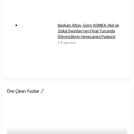
Başkan Altay, Genç KOMEK Akıl ve
Zekâ Oyunları’nın Final Turunda
Öğrencilerin Heyecanını Paylaştı
9 saat önce
Öne Çıkan Yazılar
The
Alm
Odyssey
Bes
Bab
büy
onu