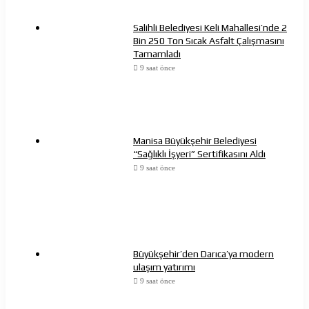
Salihli Belediyesi Keli Mahallesi’nde 2
Bin 250 Ton Sıcak Asfalt Çalışmasını
Tamamladı
9 saat önce
Manisa Büyükşehir Belediyesi
“Sağlıklı İşyeri” Sertifikasını Aldı
9 saat önce
Büyükşehir’den Darıca’ya modern
ulaşım yatırımı
9 saat önce