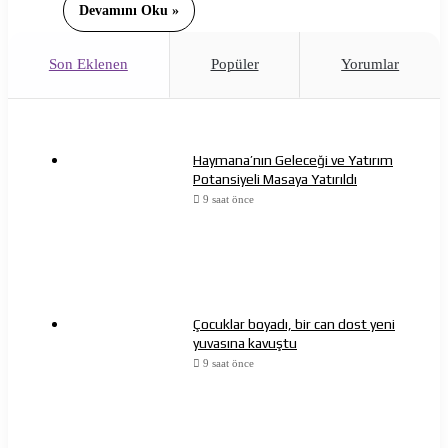
Devamını Oku »
Son Eklenen
Popüler
Yorumlar
Haymana’nın Geleceği ve Yatırım
Potansiyeli Masaya Yatırıldı
9 saat önce
Çocuklar boyadı, bir can dost yeni
yuvasına kavuştu
9 saat önce