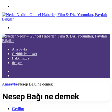
Menü
Arama
yap
...
Ana Sayfa
Gizlilik Politikası
Hakkımızda
iletişim
Kayıt
Ol
Arama
yap
Anasayfa
/
Nesep Bağı ne demek
...
Nesep Bağı ne demek
Gerilim