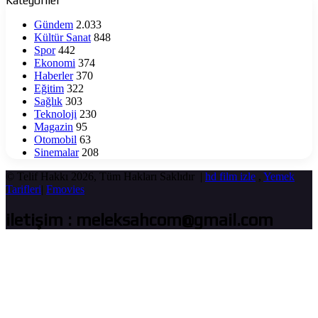
Kategoriler
Gündem
2.033
Kültür Sanat
848
Spor
442
Ekonomi
374
Haberler
370
Eğitim
322
Sağlık
303
Teknoloji
230
Magazin
95
Otomobil
63
Sinemalar
208
© Telif Hakkı 2026, Tüm Hakları Saklıdır |
hd film izle
,
Yemek
Tarifleri
|
Fmovies
iletişim : meleksahcom@gmail.com
Başa
dön
tuşu