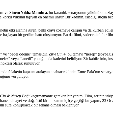
an
ve
Sinem Yıldız Mandıra
, bu karanlık senaryonun yükünü omuzlay
e korku yükünü taşıyan en önemli unsur. Bir kadının, işlediği suçun be
tin etki alanına giren, belki olayı çözmeye çalışan ya da kurban edilen 
 başlayan bir gerilim hattı oluşturuyor. Bu da filmi, sadece cinli bir fi
ı” ve “bedel ödeme” temasıdır.
Zir-i Cin 4
, bu temayı “nesep” (soybağı)
melez” veya “lanetli” çocuğun da kaderini belirliyor. Zir kabilesinin, in
 noktası olarak sunuluyor.
ilmde felaketin kapısını aralayan anahtar rolünde. Emre Pala’nın senaryo
duğunu vurguluyor.
i Cin 4: Nesep Bağı
kaçırmamanız gereken bir yapım. Film, serinin takipçil
 İhanet, cinayet ve doğaüstü bir intikamın iç içe geçtiği bu yapım, 23 O
un süre konuşulacak bir sekans olması bekleniyor.