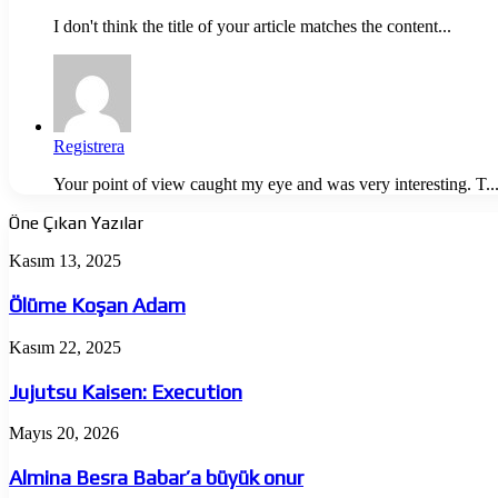
I don't think the title of your article matches the content...
Registrera
Your point of view caught my eye and was very interesting. T..
Öne Çıkan Yazılar
Ölüme
Kasım 13, 2025
Koşan
Adam
Ölüme Koşan Adam
Jujutsu
Kasım 22, 2025
Kaisen:
Execution
Jujutsu Kaisen: Execution
Almina
Mayıs 20, 2026
Besra
Babar’a
Almina Besra Babar’a büyük onur
büyük