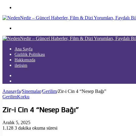
Menü
Arama
yap
...
Ana Sayfa
Gizlilik Politikası
Hakkımızda
iletişim
Kayıt
Ol
Arama
yap
Anasayfa
/
Sinemalar
/
Gerilim
/
Zir-i Cin 4 “Nesep Bağı”
...
Gerilim
Korku
Zir-i Cin 4 “Nesep Bağı”
Aralık 5, 2025
1.128
3 dakika okuma süresi