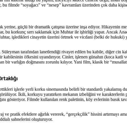
r, bu filmde “soyağacı” ve “nesep” kavramları üzerinden çok daha kişise
 yerine, güçlü bir dramatik çatışma üzerine inşa ediyor. Hikayenin mer
zar, bu korkunç sırrı saklamak için Muhtar ile işbirliği yapar. Ancak A
tar, işledikleri cinayetin üzerini örtmek ve vicdani (belki de hukuki) 
. Süleyman tarafından lanetlendiği rivayet edilen bu kabile, diğer cin ka
ir kabilesinin öfkesini uyandırıyor. Cinler, işlenen günahın (koca katli 
bir varlığın doğmasını zorunlu kılıyor. Yani film, klasik bir “musallat” 
rtaklığı
tikleri işlerle yerli korku sinemasında belirli bir standardı yakalamış 
ı görülüyor. İkili, korkuyu yaratırken mekanın izbeliğini ve karakterleri
ı gösteriyor. Filmde kullanılan renk paletinin, köy evlerinin basık tava
j ve pratik efektlere ağırlık vererek, “gerçekçilik” hissini artırmayı ama
ddialı sahnelerini oluşturuyor.