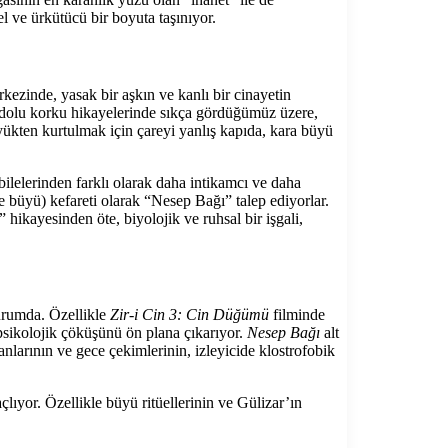
l ve ürkütücü bir boyuta taşınıyor.
kezinde, yasak bir aşkın ve kanlı bir cinayetin
nadolu korku hikayelerinde sıkça gördüğümüz üzere,
yükten kurtulmak için çareyi yanlış kapıda, kara büyü
bilelerinden farklı olarak daha intikamcı ve daha
ve büyü) kefareti olarak “Nesep Bağı” talep ediyorlar.
hikayesinden öte, biyolojik ve ruhsal bir işgali,
durumda. Özellikle
Zir-i Cin 3: Cin Düğümü
filminde
n psikolojik çöküşünü ön plana çıkarıyor.
Nesep Bağı
alt
nlarının ve gece çekimlerinin, izleyicide klostrofobik
çlıyor. Özellikle büyü ritüellerinin ve Gülizar’ın