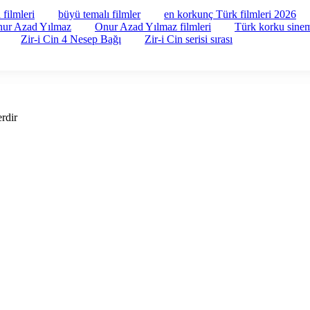
filmleri
büyü temalı filmler
en korkunç Türk filmleri 2026
ur Azad Yılmaz
Onur Azad Yılmaz filmleri
Türk korku sine
Zir-i Cin 4 Nesep Bağı
Zir-i Cin serisi sırası
erdir