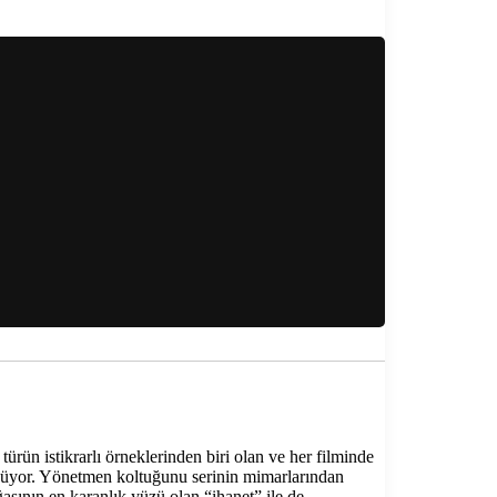
ürün istikrarlı örneklerinden biri olan ve her filminde
üyor. Yönetmen koltuğunu serinin mimarlarından
asının en karanlık yüzü olan “ihanet” ile de