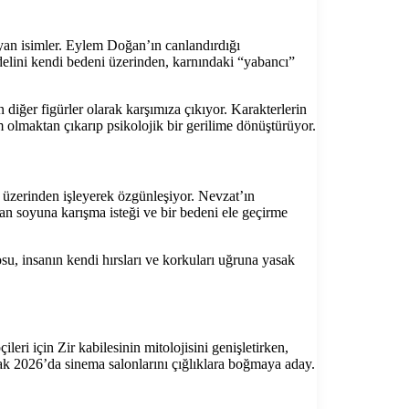
an isimler. Eylem Doğan’ın canlandırdığı
delini kendi bedeni üzerinden, karnındaki “yabancı”
diğer figürler olarak karşımıza çıkıyor. Karakterlerin
lm olmaktan çıkarıp psikolojik bir gerilime dönüştürüyor.
 üzerinden işleyerek özgünleşiyor. Nevzat’ın
san soyuna karışma isteği ve bir bedeni ele geçirme
su, insanın kendi hırsları ve korkuları uğruna yasak
eri için Zir kabilesinin mitolojisini genişletirken,
cak 2026’da sinema salonlarını çığlıklara boğmaya aday.