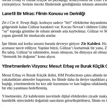
yüzleştiriyor. Serinin önceki filmlerinde gördüğümüz tekinsiz atmosfe
Lanetli Bir Miras: Filmin Konusu ve Derinliği
Zir-i Cin 4: Nesep Bağı
, korkuyu sadece “bö!” efektlerine dayandırmak
gölgesinde kalan Gülizar karakteri var. Kocası Nevzat’ı öldüren Güli
“sır” toprağa gömülse de ruhani alemde asla kaybolmaz. Gülizar ve Muh
yapan gizemli bir muskacıda ararlar.
İşte filmin asıl korku unsuru burada devreye giriyor:
Zir Kabilesi
. Hz
acımasız tasvir ediliyor. Yapılan büyü, Gülizar’ı kurtarmak bir yana, Z
Bu talep, Gülizar’ın rahminden, insan olmayan, bu dünyaya ait olmayan 
“demonik bir doğumu” konu alıyor.
Yönetmenlerin Vizyonu: Mesut Erbaş ve Burak Küçük O
Mesut Erbaş ve Burak Küçük ikilisi, HM Productions çatısı altında üret
yakaladıkları atmosfer başarısını, bu filmde daha da ileriye taşıdıklar
başlığı, yönetmenlerin bu kez aile kurumuna ve kan bağına odaklandığın
bir etki yaratması hedeflenmiş.
Yönetmenler, Zir kabilesinin tasvirinde dijital efektlerden ziyade makya
hamilelik sürecindeki doğaüstü sancıların görselleştirilmesi, filmin en i