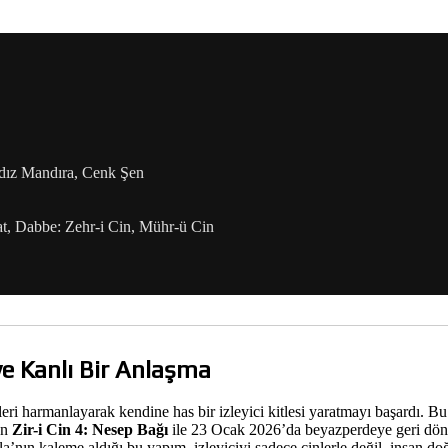
dız Mandıra, Cenk Şen
at, Dabbe: Zehr-i Cin, Mühr-ü Cin
 ve Kanlı Bir Anlaşma
i harmanlayarak kendine has bir izleyici kitlesi yaratmayı başardı. Bu t
an
Zir-i Cin 4: Nesep Bağı
ile 23 Ocak 2026’da beyazperdeye geri dön
ın kaleme aldığı bu yapım, izleyiciyi sadece cinlerle değil, insan doğ