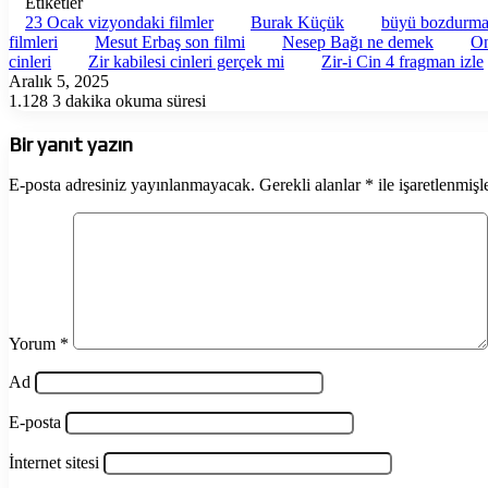
Etiketler
23 Ocak vizyondaki filmler
Burak Küçük
büyü bozdurma 
filmleri
Mesut Erbaş son filmi
Nesep Bağı ne demek
On
cinleri
Zir kabilesi cinleri gerçek mi
Zir-i Cin 4 fragman izle
Aralık 5, 2025
1.128
3 dakika okuma süresi
Bir yanıt yazın
E-posta adresiniz yayınlanmayacak.
Gerekli alanlar
*
ile işaretlenmişl
Yorum
*
Ad
E-posta
İnternet sitesi