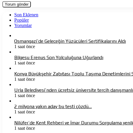
Son Eklenen
Popüler
Yorumlar
Osmangazi’de Geleceğin Yüzücüleri Sertifikalarını Aldı
1 saat önce
Bilgesu Erenus Son Yolculuğuna Uğurlandı
1 saat önce
Konya Büyükşehir Zabıtası Toplu Taşıma Denetimlerini 
1 saat önce
Urla Belediyesi’nden ücretsiz üniversite tercih danışmanl
1 saat önce
2 milyona yakın aday bu testi çözdü…
1 saat önce
Nilüfer’de Kent Rehberi ve İmar Durumu Sorgulama yenil
1 saat önce