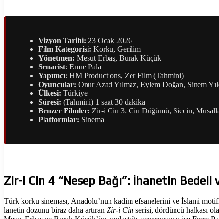
Vizyon Tarihi:
23 Ocak 2026
Film Kategorisi:
Korku, Gerilim
Yönetmen:
Mesut Erbaş, Burak Küçük
Senarist:
Emre Pala
Yapımcı:
HM Productions, Zer Film (Tahmini)
Oyuncular:
Onur Azad Yılmaz, Eylem Doğan, Sinem Yıl
Ülkesi:
Türkiye
Süresi:
(Tahmini) 1 saat 30 dakika
Benzer Filmler:
Zir-i Cin 3: Cin Düğümü, Siccin, Musall
Platformlar:
Sinema
Zir-i Cin 4 “Nesep Bağı”: İhanetin Bedeli
Türk korku sineması, Anadolu’nun kadim efsanelerini ve İslami motifler
lanetin dozunu biraz daha artıran
Zir-i Cin
serisi, dördüncü halkası ol
Mesut Erbaş ve Burak Küçük’ün paylaştığı, senaryosunu ise Emre Pala’n