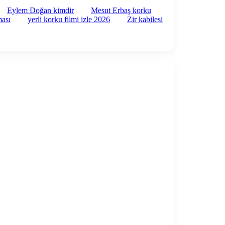
Eylem Doğan kimdir
Mesut Erbaş korku
ması
yerli korku filmi izle 2026
Zir kabilesi