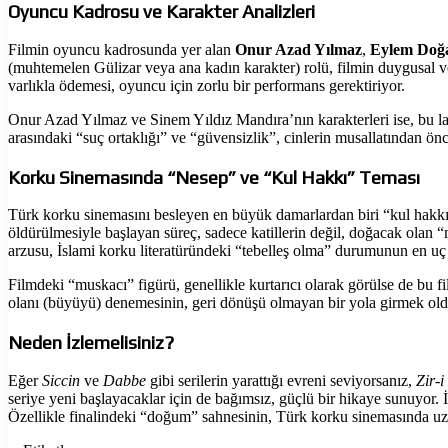
Oyuncu Kadrosu ve Karakter Analizleri
Filmin oyuncu kadrosunda yer alan
Onur Azad Yılmaz
,
Eylem Doğ
(muhtemelen Gülizar veya ana kadın karakter) rolü, filmin duygusal v
varlıkla ödemesi, oyuncu için zorlu bir performans gerektiriyor.
Onur Azad Yılmaz ve Sinem Yıldız Mandıra’nın karakterleri ise, bu lane
arasındaki “suç ortaklığı” ve “güvensizlik”, cinlerin musallatından önce
Korku Sinemasında “Nesep” ve “Kul Hakkı” Teması
Türk korku sinemasını besleyen en büyük damarlardan biri “kul hakk
öldürülmesiyle başlayan süreç, sadece katillerin değil, doğacak olan “
arzusu, İslami korku literatüründeki “tebelleş olma” durumunun en uç
Filmdeki “muskacı” figürü, genellikle kurtarıcı olarak görülse de bu f
olanı (büyüyü) denemesinin, geri dönüşü olmayan bir yola girmek ol
Neden İzlemelisiniz?
Eğer
Siccin
ve
Dabbe
gibi serilerin yarattığı evreni seviyorsanız,
Zir-
seriye yeni başlayacaklar için de bağımsız, güçlü bir hikaye sunuyor.
Özellikle finalindeki “doğum” sahnesinin, Türk korku sinemasında uz