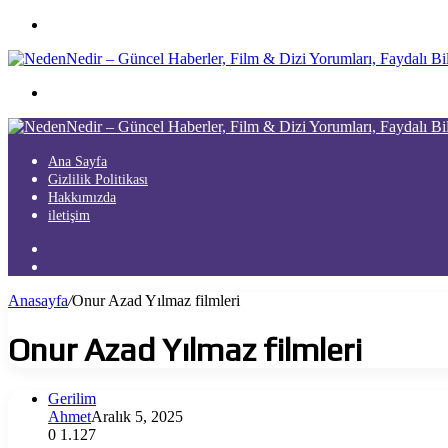
Menü
Arama
yap
...
Ana Sayfa
Gizlilik Politikası
Hakkımızda
iletişim
Kayıt
Ol
Arama
yap
Anasayfa
/
Onur Azad Yılmaz filmleri
...
Onur Azad Yılmaz filmleri
Gerilim
Ahmet
Aralık 5, 2025
0
1.127