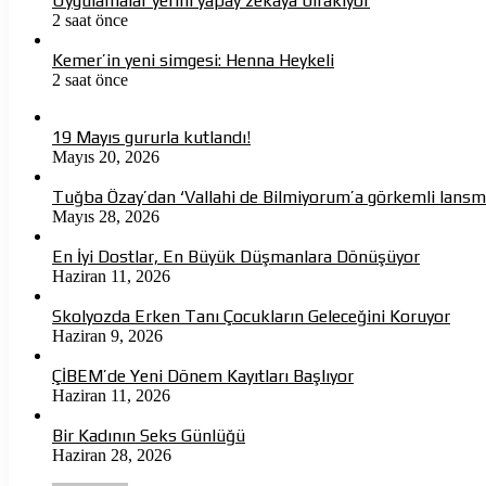
Uygulamalar yerini yapay zekaya bırakıyor
2 saat önce
Kemer’in yeni simgesi: Henna Heykeli
2 saat önce
19 Mayıs gururla kutlandı!
Mayıs 20, 2026
Tuğba Özay’dan ‘Vallahi de Bilmiyorum’a görkemli lans
Mayıs 28, 2026
En İyi Dostlar, En Büyük Düşmanlara Dönüşüyor
Haziran 11, 2026
Skolyozda Erken Tanı Çocukların Geleceğini Koruyor
Haziran 9, 2026
ÇİBEM’de Yeni Dönem Kayıtları Başlıyor
Haziran 11, 2026
Bir Kadının Seks Günlüğü
Haziran 28, 2026