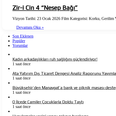
Zir-i Cin 4 “Nesep Bağı”
Vizyon Tarihi: 23 Ocak 2026 Film Kategorisi: Korku, Gerili
Devamını Oku »
Son Eklenen
Popüler
Yorumlar
Kadın arkadaşlıkları ruh sağlığını güçlendiriyor!
1 saat önce
Ata Yatırım Dış Ticaret Dengesi Analiz Raporunu Yayımla
1 saat önce
Büyükşehir’den Manavgat’a bank ve piknik masası deste
1 saat önce
O İlçede Camiler Çocuklarla Doldu Taştı
1 saat önce