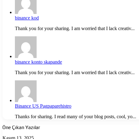
binance kod
Thank you for your sharing. I am worried that I lack creativ...
binance konto skapande
Thank you for your sharing. I am worried that I lack creativ...
Binance US Pagpaparehistro
Thanks for sharing. I read many of your blog posts, cool, yo...
Öne Çıkan Yazılar
Ölüme
Kasım 13, 2025