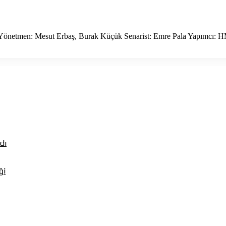
m Yönetmen: Mesut Erbaş, Burak Küçük Senarist: Emre Pala Yapımcı: 
dı
ği