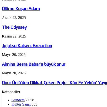
Koşan
Adam
Ölüme Koşan Adam
The
Aralık 22, 2025
Odyssey
The Odyssey
Jujutsu
Kasım 22, 2025
Kaisen:
Execution
Jujutsu Kaisen: Execution
Almina
Mayıs 20, 2026
Besra
Babar’a
Almina Besra Babar’a büyük onur
büyük
onur
Onur
Mayıs 20, 2026
Ünlü’den
Dikkat
Onur Ünlü’den Dikkat Çeken Proje: ‘Kün Fe Yekün’ Yay
Çeken
Proje:
Kategoriler
‘Kün
Fe
Gündem
2.058
Yekün’
Kültür Sanat
855