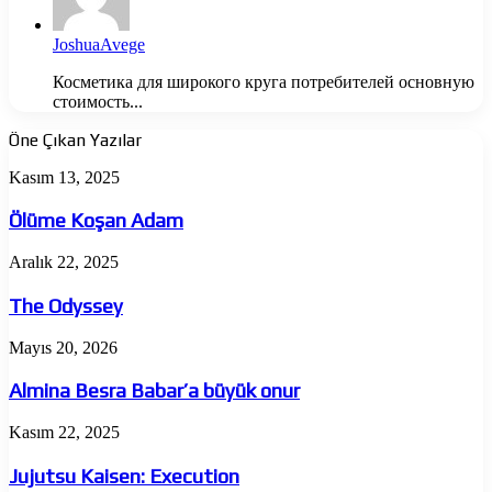
JoshuaAvege
Косметика для широкого круга потребителей основную
стоимость...
Öne Çıkan Yazılar
Ölüme
Kasım 13, 2025
Koşan
Adam
Ölüme Koşan Adam
The
Aralık 22, 2025
Odyssey
The Odyssey
Almina
Mayıs 20, 2026
Besra
Babar’a
Almina Besra Babar’a büyük onur
büyük
onur
Jujutsu
Kasım 22, 2025
Kaisen:
Execution
Jujutsu Kaisen: Execution