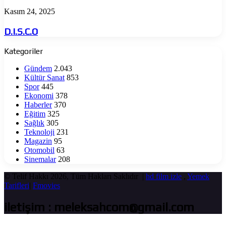
D.I.S.C.O
Kasım 24, 2025
D.I.S.C.O
Kategoriler
Gündem
2.043
Kültür Sanat
853
Spor
445
Ekonomi
378
Haberler
370
Eğitim
325
Sağlık
305
Teknoloji
231
Magazin
95
Otomobil
63
Sinemalar
208
© Telif Hakkı 2026, Tüm Hakları Saklıdır |
hd film izle
,
Yemek
Tarifleri
|
Fmovies
iletişim : meleksahcom@gmail.com