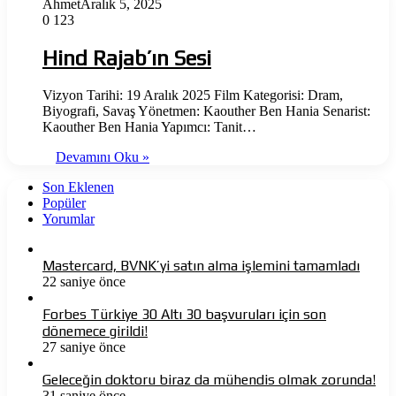
Ahmet
Aralık 5, 2025
0
123
Hind Rajab’ın Sesi
Vizyon Tarihi: 19 Aralık 2025 Film Kategorisi: Dram,
Biyografi, Savaş Yönetmen: Kaouther Ben Hania Senarist:
Kaouther Ben Hania Yapımcı: Tanit…
Devamını Oku »
Son Eklenen
Popüler
Yorumlar
Mastercard, BVNK’yi satın alma işlemini tamamladı
22 saniye önce
Forbes Türkiye 30 Altı 30 başvuruları için son
dönemece girildi!
27 saniye önce
Geleceğin doktoru biraz da mühendis olmak zorunda!
31 saniye önce